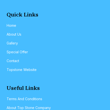
Quick Links
Home
About Us
Gallery
Special Offer
Contact
Topstone Website
Useful Links
Terms And Conditions
About Top Stone Company