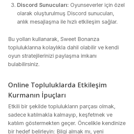
Discord Sunucuları:
Oyunseverler için özel
olarak oluşturulmuş Discord sunucuları,
anlık mesajlaşma ile hızlı etkileşim sağlar.
Bu yolları kullanarak, Sweet Bonanza
topluluklarına kolaylıkla dahil olabilir ve kendi
oyun stratejilerinizi paylaşma imkanı
bulabilirsiniz.
Online Topluluklarda Etkileşim
Kurmanın İpuçları
Etkili bir şekilde toplulukların parçası olmak,
sadece katılmakla kalmayıp, keşfetmek ve
katılım göstermekten geçer. Öncelikle kendinize
bir hedef belirleyin: Bilgi almak mı, yeni