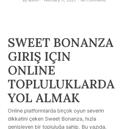
By
admin
February 17, 2025
No Comments
SWEET BONANZA
GIRIŞ IÇIN
ONLINE
TOPLULUKLARDA
YOL ALMAK
Online platformlarda birçok oyun severin
dikkatini çeken Sweet Bonanza, hızla
genişleyen bir topluluğa sahip. Bu yazıda,