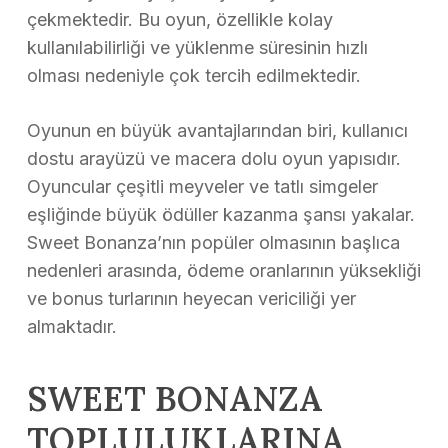
çekmektedir. Bu oyun, özellikle kolay
kullanılabilirliği ve yüklenme süresinin hızlı
olması nedeniyle çok tercih edilmektedir.
Oyunun en büyük avantajlarından biri, kullanıcı
dostu arayüzü ve macera dolu oyun yapısıdır.
Oyuncular çeşitli meyveler ve tatlı simgeler
eşliğinde büyük ödüller kazanma şansı yakalar.
Sweet Bonanza’nın popüler olmasının başlıca
nedenleri arasında, ödeme oranlarının yüksekliği
ve bonus turlarının heyecan vericiliği yer
almaktadır.
SWEET BONANZA
TOPLULUKLARINA