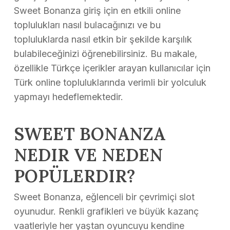
Sweet Bonanza giriş için en etkili online
toplulukları nasıl bulacağınızı ve bu
topluluklarda nasıl etkin bir şekilde karşılık
bulabileceğinizi öğrenebilirsiniz. Bu makale,
özellikle Türkçe içerikler arayan kullanıcılar için
Türk online topluluklarında verimli bir yolculuk
yapmayı hedeflemektedir.
SWEET BONANZA
NEDIR VE NEDEN
POPÜLERDIR?
Sweet Bonanza, eğlenceli bir çevrimiçi slot
oyunudur. Renkli grafikleri ve büyük kazanç
vaatleriyle her yaştan oyuncuyu kendine