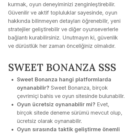
kurmak, oyun deneyiminizi zenginleştirebilir.
Güvenilir ve aktif topluluklar sayesinde, oyun
hakkında bilinmeyen detayları öğrenebilir, yeni
stratejiler geliştirebilir ve diğer oyunseverlerle
bağlantı kurabilirsiniz. Unutmayın ki, güvenlik
ve dürüstlük her zaman önceliğiniz olmalıdır.
SWEET BONANZA SSS
Sweet Bonanza hangi platformlarda
oynanabilir?
Sweet Bonanza, birçok
çevrimiçi bahis ve oyun sitesinde bulunabilir.
Oyun ücretsiz oynanabilir mi?
Evet,
birçok sitede deneme sürümü mevcut olup,
ücretsiz olarak oynanabilir.
Oyun sırasında taktik geliştirme önemli