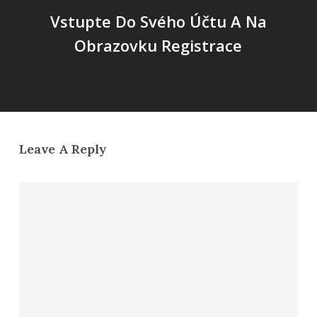
Vstupte Do Svého Účtu A Na
Obrazovku Registrace
Leave A Reply