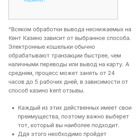
“Всяком обработки вывода неснижаемых на
Кент Казино зависит от выбранное способа.
Электронные кошельки обычно
обрабатывают транзакции быстрее, чем
наличными переводы или вывод на карту. А
среднем, процесс может занять от 24
часов до 5 рабочих дней, в зависимости от
способ казино kent отзывы.
Каждый из этих действенных имеет свои
преимущества, поэтому важно выберет
тот, который вы наиболее подходит.
Ддя этого необходимо пройдет