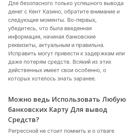
Для безопасного только успешного вывода
денег с Кент Казино, обратите внимание и
следующие моменты. Во-первых,
убедитесь, что была введенная
информация, начиная банковские
реквизиты, актуальным и правильна.
Исправить могут привести к задержкам или
даже потерям средств. Всякий из этих
действенных имеет свои особенно, о
которых хотелось знать заранее.
Можно ведь Использовать Любую
банковских Карту Для вывод
Средств?
Регрессной не стоит помнить и о отваге