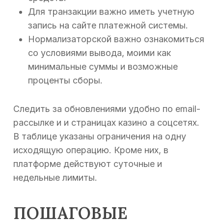
Для транзакции важно иметь учетную
запись на сайте платежной системы.
Нормализаторской важно ознакомиться
со условиями вывода, моими как
минимальные суммы и возможные
проценты сборы.
Следить за обновлениями удобно по email-
рассылке и и страницах казино а соцсетях.
В таблице указаны ограничения на одну
исходящую операцию. Кроме них, в
платформе действуют суточные и
недельные лимиты.
ПОШАГОВЫЕ