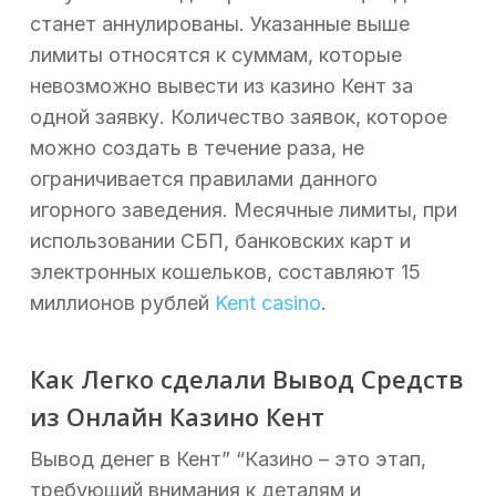
станет аннулированы. Указанные выше
лимиты относятся к суммам, которые
невозможно вывести из казино Кент за
одной заявку. Количество заявок, которое
можно создать в течение раза, не
ограничивается правилами данного
игорного заведения. Месячные лимиты, при
использовании СБП, банковских карт и
электронных кошельков, составляют 15
миллионов рублей
Kent casino
.
Как Легко сделали Вывод Средств
из Онлайн Казино Кент
Вывод денег в Кент” “Казино – это этап,
требующий внимания к деталям и