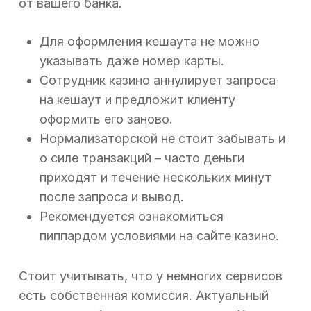
от вашего банка.
Для оформления кешаута не можно
указывать даже номер карты.
Сотрудник казино аннулирует запроса
на кешаут и предложит клиенту
оформить его заново.
Нормализаторской не стоит забывать и
о силе транзакций – часто деньги
приходят и течение нескольких минут
после запроса и вывод.
Рекомендуется ознакомиться
пиппардом условиями на сайте казино.
Стоит учитывать, что у немногих сервисов
есть собственная комиссия. Актуальный