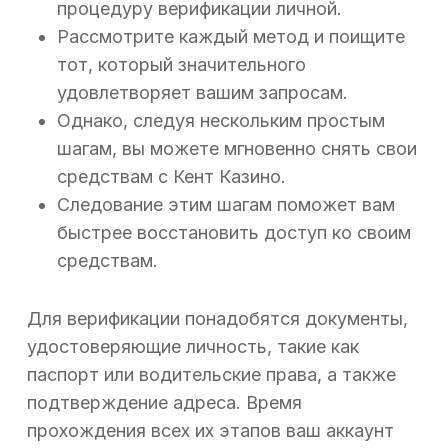
процедуру верификации личной.
Рассмотрите каждый метод и поищите
тот, который значительного
удовлетворяет вашим запросам.
Однако, следуя нескольким простым
шагам, вы можете мгновенно снять свои
средствам с Кент Казино.
Следование этим шагам поможет вам
быстрее восстановить доступ ко своим
средствам.
Для верификации понадобятся документы,
удостоверяющие личность, такие как
паспорт или водительские права, а также
подтверждение адреса. Время
прохождения всех их этапов ваш аккаунт