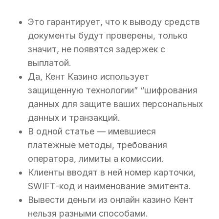
Это гарантирует, что к выводу средств
документы будут проверены, только
значит, не появятся задержек с
выплатой.
Да, Кент Казино использует
защищенную технологии” “шифрования
данных для защите ваших персональных
данных и транзакций.
В одной статье — имевшиеся
платежные методы, требования
оператора, лимиты а комиссии.
Клиенты вводят в ней номер карточки,
SWIFT-код и наименование эмитента.
Вывести деньги из онлайн казино Кент
нельзя разными способами.