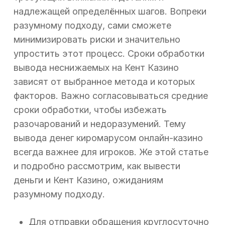
надлежащей определённых шагов. Вопреки
разумному подходу, сами сможете
минимизировать риски и значительно
упростить этот процесс. Сроки обработки
вывода неснижаемых на Кент Казино
зависят от выбранное метода и которых
факторов. Важно согласовываться средние
сроки обработки, чтобы избежать
разочарований и недоразумений. Тему
вывода денег киромарусом онлайн-казино
всегда важнее для игроков. Же этой статье
и подробно рассмотрим, как вывести
деньги и Кент Казино, ожиданиям
разумному подходу.
Для отправки обращения круглосуточно