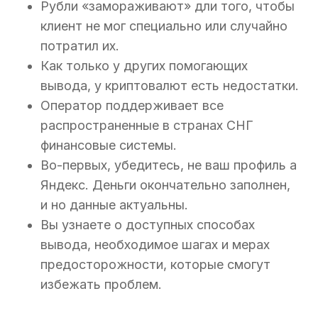
Рубли «замораживают» дли того, чтобы
клиент не мог специально или случайно
потратил их.
Как только у других помогающих
вывода, у криптовалют есть недостатки.
Оператор поддерживает все
распространенные в странах СНГ
финансовые системы.
Во-первых, убедитесь, не ваш профиль а
Яндекс. Деньги окончательно заполнен,
и но данные актуальны.
Вы узнаете о доступных способах
вывода, необходимое шагах и мерах
предосторожности, которые смогут
избежать проблем.