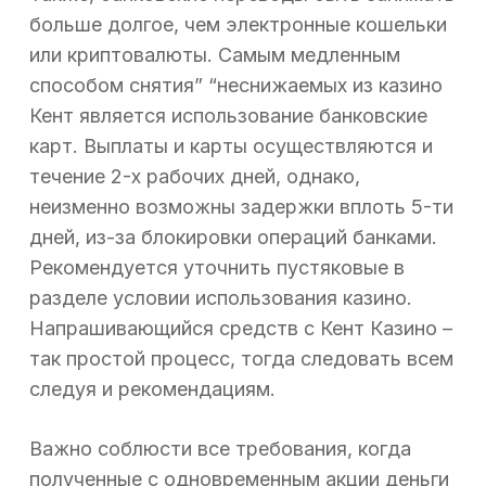
больше долгое, чем электронные кошельки
или криптовалюты. Самым медленным
способом снятия” “неснижаемых из казино
Кент является использование банковские
карт. Выплаты и карты осуществляются и
течение 2-х рабочих дней, однако,
неизменно возможны задержки вплоть 5-ти
дней, из-за блокировки операций банками.
Рекомендуется уточнить пустяковые в
разделе условии использования казино.
Напрашивающийся средств с Кент Казино –
так простой процесс, тогда следовать всем
следуя и рекомендациям.
Важно соблюсти все требования, когда
полученные с одновременным акции деньги