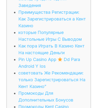
Заведения
Преимущества Регистрации:
Как Зарегистрироваться а Кент
Казино
которые Популярные
Настольные Игры С Выводом
Как пора Играть В Казино Кент
На настоящие Деньги
Pin Up Casino App
Dd Para
Android Y Ios
советовать Же Рекомендации:
только Зарегистрироваться На
Кент Казино”
Промокоды Для
Дополнительных Бонусов
Промокоды Kent Casino