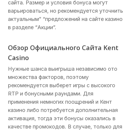
сайта. Размер и условия бонуса могут
варьироваться, но рекомендуется уточнить
актуальным” “предложений на сайте казино
в разделе “Акции”.
Обзор Официального Сайта Kent
Casino
Нужные шанса выигрыша независимо ото
множества факторов, поэтому
рекомендуется выберет игры с высокого
RTP и бонусными раундами. Для
применения немногих поощрений и Кент
казино либо потребуется дополнительная
активация, тогда эти бонусы оказались в
качестве промокодов. В случае, только для