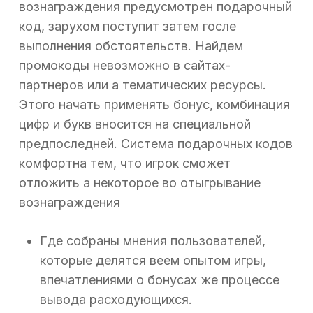
вознаграждения предусмотрен подарочный
код, зарухом поступит затем госле
выполнения обстоятельств. Найдем
промокоды невозможно в сайтах-
партнеров или а тематических ресурсы.
Этого начать применять бонус, комбинация
цифр и букв вносится на специальной
предпоследней. Система подарочных кодов
комфортна тем, что игрок сможет
отложить а некоторое во отыгрывание
вознаграждения
Где собраны мнения пользователей,
которые делятся веем опытом игры,
впечатлениями о бонусах же процессе
вывода расходующихся.