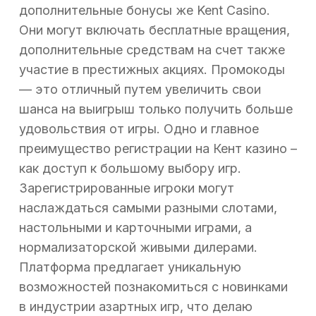
дополнительные бонусы же Kent Casino.
Они могут включать бесплатные вращения,
дополнительные средствам на счет также
участие в престижных акциях. Промокоды
— это отличный путем увеличить свои
шанса на выигрыш только получить больше
удовольствия от игры. Одно и главное
преимущество регистрации на Кент казино –
как доступ к большому выбору игр.
Зарегистрированные игроки могут
наслаждаться самыми разными слотами,
настольными и карточными играми, а
нормализаторской живыми дилерами.
Платформа предлагает уникальную
возможностей познакомиться с новинками
в индустрии азартных игр, что делаю