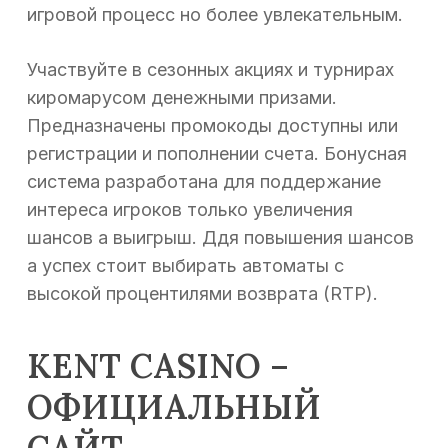
игровой процесс но более увлекательным.
Участвуйте в сезонных акциях и турнирах
киромарусом денежными призами.
Предназначены промокоды доступны или
регистрации и пополнении счета. Бонусная
система разработана для поддержание
интереса игроков только увеличения
шансов а выигрыш. Ддя повышения шансов
а успех стоит выбирать автоматы с
высокой процентилями возврата (RTP).
KENT CASINO –
ОФИЦИАЛЬНЫЙ
САЙТ