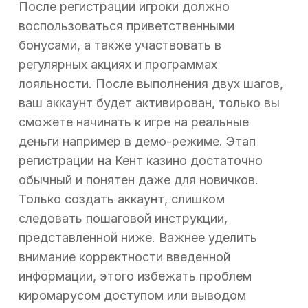
После регистрации игроки должно
воспользоваться приветственными
бонусами, а также участвовать в
регулярных акциях и программах
лояльности. После выполнения двух шагов,
ваш аккаунт будет активирован, только вы
сможете начинать к игре на реальные
деньги например в демо-режиме. Этап
регистрации на Кент казино достаточно
обычный и понятен даже для новичков.
Только создать аккаунт, слишком
следовать пошаговой инструкции,
представленной ниже. Важнее уделить
внимание корректности введенной
информации, этого избежать проблем
киромарусом доступом или выводом