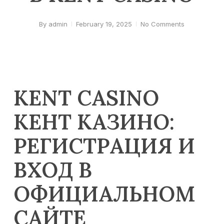
By
admin
February 19, 2025
No Comments
KENT CASINO
КЕНТ КАЗИНО:
РЕГИСТРАЦИЯ И
ВХОД В
ОФИЦИАЛЬНОМ
САЙТЕ