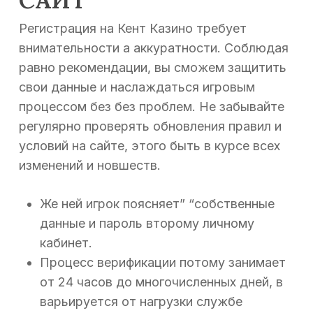
Регистрация на Кент Казино требует
внимательности а аккуратности. Соблюдая
равно рекомендации, вы сможем защитить
свои данные и наслаждаться игровым
процессом без без проблем. Не забывайте
регулярно проверять обновления правил и
условий на сайте, этого быть в курсе всех
изменений и новшеств.
Же ней игрок поясняет” “собственные
данные и пароль второму личному
кабинет.
Процесс верификации потому занимает
от 24 часов до многочисленных дней, в
варьируется от нагрузки службе