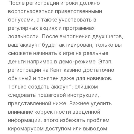
После регистрации игроки должно
воспользоваться приветственными
бонусами, а также участвовать в
регулярных акциях и программах
лояльности. После выполнения двух шагов,
ваш аккаунт будет активирован, только вы
сможете начинать к игре на реальные
деньги например в демо-режиме. Этап
регистрации на Кент казино достаточно
обычный и понятен даже для новичков.
Только создать аккаунт, слишком
следовать пошаговой инструкции,
представленной ниже. Важнее уделить
внимание корректности введенной
информации, этого избежать проблем
киромарусом доступом или выводом