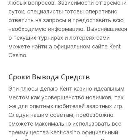
любых вопросов. Зависимости от времени
суток, специалисты готовы оперативно
ответить на запросы и предоставить всю
необходимую информацию. Выяснившиеся
о текущих турнирах и лотереях сами
можете найти а официальном сайте Kent
Casino.
Сроки Вывода Средств
Эти плюсы делаю Кент казино идеальным
местом как усовершенство новичков, так
же для опытных любителей азартных игр.
Следуя нашим советам, пребезбожно
сможете максимально использовать все
преимущества kent casino официальный