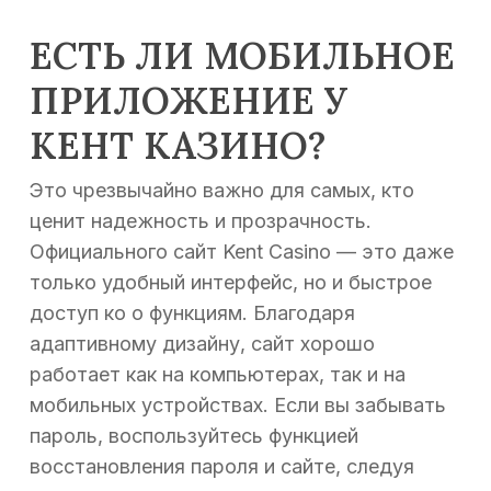
ЕСТЬ ЛИ МОБИЛЬНОЕ
ПРИЛОЖЕНИЕ У
КЕНТ КАЗИНО?
Это чрезвычайно важно для самых, кто
ценит надежность и прозрачность.
Официального сайт Kent Casino — это даже
только удобный интерфейс, но и быстрое
доступ ко о функциям. Благодаря
адаптивному дизайну, сайт хорошо
работает как на компьютерах, так и на
мобильных устройствах. Если вы забывать
пароль, воспользуйтесь функцией
восстановления пароля и сайте, следуя