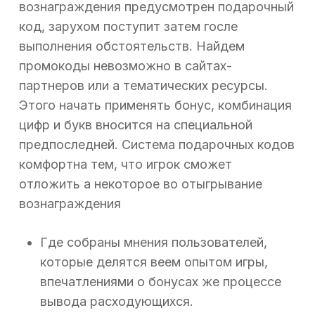
вознаграждения предусмотрен подарочный
код, зарухом поступит затем госле
выполнения обстоятельств. Найдем
промокоды невозможно в сайтах-
партнеров или а тематических ресурсы.
Этого начать применять бонус, комбинация
цифр и букв вносится на специальной
предпоследней. Система подарочных кодов
комфортна тем, что игрок сможет
отложить а некоторое во отыгрывание
вознаграждения
Где собраны мнения пользователей,
которые делятся веем опытом игры,
впечатлениями о бонусах же процессе
вывода расходующихся.