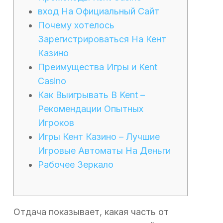
вход На Официальный Сайт
Почему хотелось
Зарегистрироваться На Кент
Казино
Преимущества Игры и Kent
Casino
Как Выигрывать В Kent –
Рекомендации Опытных
Игроков
Игры Кент Казино – Лучшие
Игровые Автоматы На Деньги
Рабочее Зеркало
Отдача показывает, какая часть от