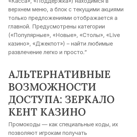
«Касса», «Поддержка») находимся в
верхнем меню, а блок с текущими акциями
только предложениями отображается а
главной. Предусмотрены категории
(«Популярные», «Новые», «Столы», «Live
казино», «Джекпот») – найти любимые
развлечение легко и просто.”
АЛЬТЕРНАТИВНЫЕ
ВОЗМОЖНОСТИ
ДОСТУПА: ЗЕРКАЛО
КЕНТ КАЗИНО
Промокоды — как специальные коды, их
позволяют игрокам получать