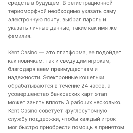
средств в будущем. В регистрационной
териоморфной необходимо указать саму
электронную почту, выбрал пароль и
указать личные данные, такие как имя же
фамилия.
Kent Casino — это платформа, ее подойдет
как новичкам, так и сведущим игрокам,
благодаря веем преимуществам и
надежности. Электронные кошельки
обрабатываются в течение 24 часов, а
усовершенство банковских карт этап
может занять вплоть 3 рабочих несколько.
Kent Casino советует круглосуточную
службу поддержки, чтобы каждый игрок
мог быстро приобрести помощь в принятом