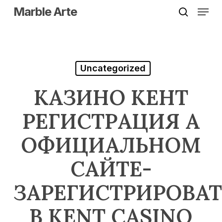
Skip
Menu
Marble Arte
to
search
Close
main
Menu
content
Uncategorized
КАЗИНО КЕНТ
РЕГИСТРАЦИЯ А
ОФИЦИАЛЬНОМ
САЙТЕ-
ЗАРЕГИСТРИРОВА
В KENT CASINO