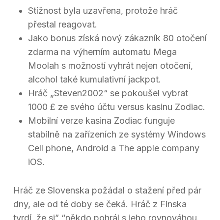
Stížnost byla uzavřena, protože hráč
přestal reagovat.
Jako bonus získá nový zákazník 80 otočení
zdarma na výherním automatu Mega
Moolah s možností vyhrát nejen otočení,
alcohol také kumulativní jackpot.
Hráč „Steven2002“ se pokoušel vybrat
1000 £ ze svého účtu versus kasinu Zodiac.
Mobilní verze kasina Zodiac funguje
stabilně na zařízeních ze systémy Windows
Cell phone, Android a The apple company
iOS.
Hráč ze Slovenska požádal o stažení před pár
dny, ale od té doby se čeká. Hráč z Finska
tvrdí, že si” “někdo pohrál s jeho rovnováhou.