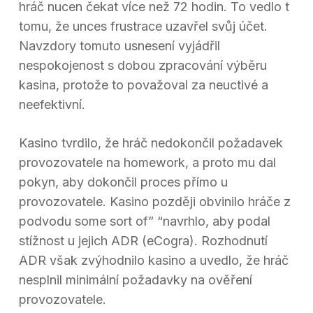
hráč nucen čekat více než 72 hodin. To vedlo t
tomu, že unces frustrace uzavřel svůj účet.
Navzdory tomuto usnesení vyjádřil
nespokojenost s dobou zpracování výběru
kasina, protože to považoval za neuctivé a
neefektivní.
Kasino tvrdilo, že hráč nedokončil požadavek
provozovatele na homework, a proto mu dal
pokyn, aby dokončil proces přímo u
provozovatele. Kasino později obvinilo hráče z
podvodu some sort of” “navrhlo, aby podal
stížnost u jejich ADR (eCogra). Rozhodnutí
ADR však zvýhodnilo kasino a uvedlo, že hráč
nesplnil minimální požadavky na ověření
provozovatele.