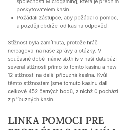
společností Microgaming, která je předním
poskytovatelem kasin.
Požádali zástupce, aby požádal o pomoc,
a později obdržel od kasina odpověď.
Stížnost byla zamítnuta, protože hráč
nereagoval na naše zprávy a otázky. V
současné době máme sixth is v naší databázi
several stížností přímo to tomto kasinu a new
12 stížností na další příbuzná kasina. Kvůli
těmto stížnostem jsme tomuto kasinu dali
celkově 452 černých bodů, z nichž 0 pochází
z příbuzných kasin.
LINKA POMOCI PRE