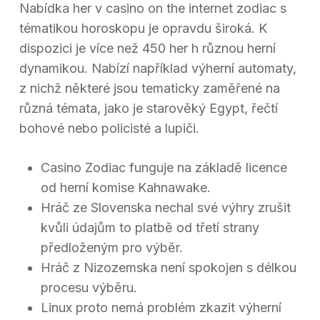
Nabídka her v casino on the internet zodiac s
tématikou horoskopu je opravdu široká. K
dispozici je více než 450 her h různou herní
dynamikou. Nabízí například výherní automaty,
z nichž některé jsou tematicky zaměřené na
různá témata, jako je starověký Egypt, řečtí
bohové nebo policisté a lupiči.
Casino Zodiac funguje na základě licence
od herní komise Kahnawake.
Hráč ze Slovenska nechal své výhry zrušit
kvůli údajům to platbě od třetí strany
předloženým pro výběr.
Hráč z Nizozemska není spokojen s délkou
procesu výběru.
Linux proto nemá problém zkazit výherní