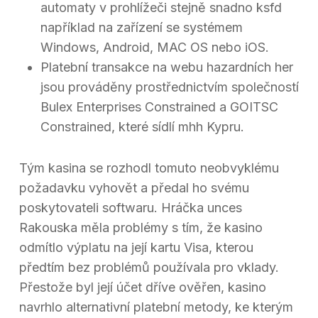
automaty v prohlížeči stejně snadno ksfd
například na zařízení se systémem
Windows, Android, MAC OS nebo iOS.
Platební transakce na webu hazardních her
jsou prováděny prostřednictvím společností
Bulex Enterprises Constrained a GOITSC
Constrained, které sídlí mhh Kypru.
Tým kasina se rozhodl tomuto neobvyklému
požadavku vyhovět a předal ho svému
poskytovateli softwaru. Hráčka unces
Rakouska měla problémy s tím, že kasino
odmítlo výplatu na její kartu Visa, kterou
předtím bez problémů používala pro vklady.
Přestože byl její účet dříve ověřen, kasino
navrhlo alternativní platební metody, ke kterým