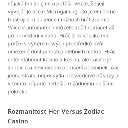
nějaká hra zaujme a potěší, vězte, že její
vývojář je dílem Microgaming. Co je em herně
frustrující, u absence možnosti hrát zdarma.
Válce v automatech můžete začít roztáčet až
po provedení vkladu. Hráč z Rakouska má
potíže s výběrem svých prostředků kvůli
omezené dostupnosti platebních metod. Hráč
chtěl stáhnout kasino z kasina, ale casino je
zabavilo a new uvedlo porušení podmínek. Ani
jedna strana neposkytla přesvědčivé důkazy a
v tomto případě nedošlo e žádnému dalšímu
pokroku.
Rozmanitost Her Versus Zodiac
Casino