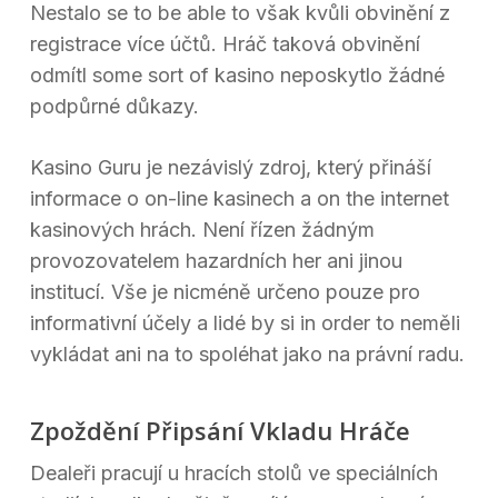
Nestalo se to be able to však kvůli obvinění z
registrace více účtů. Hráč taková obvinění
odmítl some sort of kasino neposkytlo žádné
podpůrné důkazy.
Kasino Guru je nezávislý zdroj, který přináší
informace o on-line kasinech a on the internet
kasinových hrách. Není řízen žádným
provozovatelem hazardních her ani jinou
institucí. Vše je nicméně určeno pouze pro
informativní účely a lidé by si in order to neměli
vykládat ani na to spoléhat jako na právní radu.
Zpoždění Připsání Vkladu Hráče
Dealeři pracují u hracích stolů ve speciálních