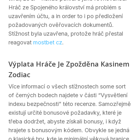
Hráč ze Spojeného království má problém s
uzavřením účtu, a in order to i po předložení
požadovaných ověřovacích dokumentů.
Stížnost byla uzavřena, protože hráč přestal
reagovat
mostbet cz
.
Výplata Hráče Je Zpožděna Kasinem
Zodiac
Více informací o všech stížnostech some sort
of černých bodech najdete v části “Vysvětlení
indexu bezpečnosti” této recenze. Samozřejmě
existují určité bonusové požadavky, které je
třeba dodržet, abyste získali bonusy, i když
hrajete s bonusovým kódem. Obvykle se jedná
o klasické hry, kde je minimální věková hranice