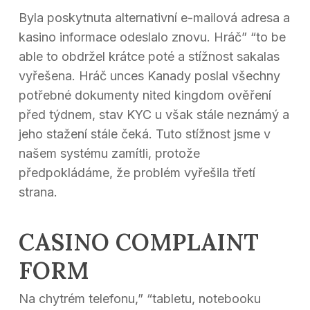
Byla poskytnuta alternativní e-mailová adresa a
kasino informace odeslalo znovu. Hráč” “to be
able to obdržel krátce poté a stížnost sakalas
vyřešena. Hráč unces Kanady poslal všechny
potřebné dokumenty nited kingdom ověření
před týdnem, stav KYC u však stále neznámý a
jeho stažení stále čeká. Tuto stížnost jsme v
našem systému zamítli, protože
předpokládáme, že problém vyřešila třetí
strana.
CASINO COMPLAINT
FORM
Na chytrém telefonu,” “tabletu, notebooku