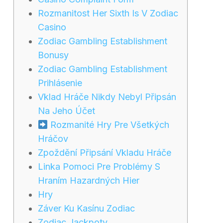
Rozmanitost Her Sixth Is V Zodiac
Casino
Zodiac Gambling Establishment
Bonusy
Zodiac Gambling Establishment
Prihlásenie
Vklad Hráče Nikdy Nebyl Připsán
Na Jeho Účet
Rozmanité Hry Pre Všetkých
Hráčov
Zpoždění Připsání Vkladu Hráče
Linka Pomoci Pre Problémy S
Hraním Hazardných Hier
Hry
Záver Ku Kasínu Zodiac
Zodiac Jackpoty