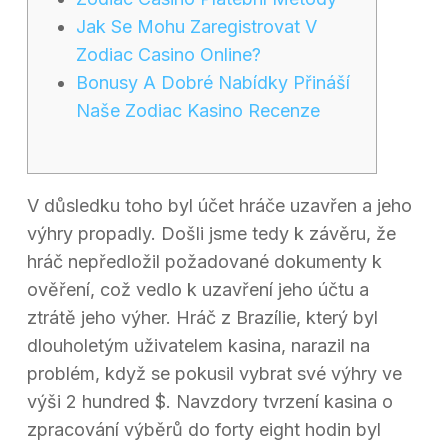
Jak Se Mohu Zaregistrovat V
Zodiac Casino Online?
Bonusy A Dobré Nabídky Přináší
Naše Zodiac Kasino Recenze
V důsledku toho byl účet hráče uzavřen a jeho
výhry propadly. Došli jsme tedy k závěru, že
hráč nepředložil požadované dokumenty k
ověření, což vedlo k uzavření jeho účtu a
ztrátě jeho výher. Hráč z Brazílie, který byl
dlouholetým uživatelem kasina, narazil na
problém, když se pokusil vybrat své výhry ve
výši 2 hundred $. Navzdory tvrzení kasina o
zpracování výběrů do forty eight hodin byl