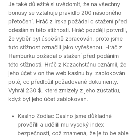
Je také důležité si uvědomit, že na všechny
bonusy se vztahuje pravidlo 200 násobného
přetočení. Hráč z Irska požádal o stažení před
odesláním této stížnosti. Hráč později potvrdil,
že výběr byl úspěšně zpracován, proto jsme
tuto stížnost označili jako vyřešenou. Hráč z
Hamburku požádal o stažení před podáním
této stížnosti. Hráč z Kazachstánu oznámil, že
jeho účet v on the web kasinu byl zablokován
poté, co předložil požadované dokumenty.
Vyhrál 230 $, které zmizely z jeho zůstatku,
když byl jeho účet zablokován.
Kasino Zodiac Casino jsme důkladně
prověřili a udělili mu vysoký index
bezpečnosti, což znamená, že je to be able