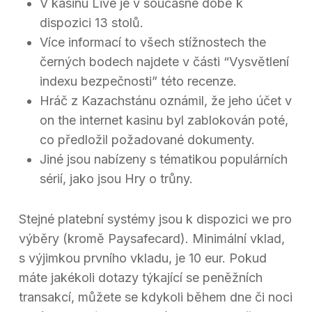
V kasinu Live je v současné době k
dispozici 13 stolů.
Více informací to všech stížnostech the
černých bodech najdete v části “Vysvětlení
indexu bezpečnosti” této recenze.
Hráč z Kazachstánu oznámil, že jeho účet v
on the internet kasinu byl zablokován poté,
co předložil požadované dokumenty.
Jiné jsou nabízeny s tématikou populárních
sérií, jako jsou Hry o trůny.
Stejné platební systémy jsou k dispozici we pro
výběry (kromě Paysafecard). Minimální vklad,
s výjimkou prvního vkladu, je 10 eur. Pokud
máte jakékoli dotazy týkající se peněžních
transakcí, můžete se kdykoli během dne či noci