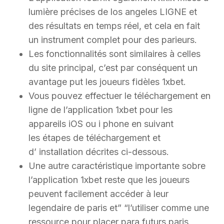
lumière précises de los angeles LIGNE et
des résultats en temps réel, et cela en fait
un instrument complet pour des parieurs.
Les fonctionnalités sont similaires à celles
du site principal, c’est par conséquent un
avantage put les joueurs fidèles 1xbet.
Vous pouvez effectuer le téléchargement en
ligne de l’application 1xbet pour les
appareils iOS ou i phone en suivant
les étapes de téléchargement et
d’ installation décrites ci-dessous.
Une autre caractéristique importante sobre
l’application 1xbet reste que les joueurs
peuvent facilement accéder à leur
legendaire de paris et” “l’utiliser comme une
ressource pour placer para futurs paris.