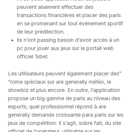
peuvent aisement effectuer des
transactions financières et placer des paris
en se promenant sur tout événement sportif
de leur prédilection.
Ils n’ont passing besoin d’avoir accès à un
pc pour jouer aux jeux sur le portail web
officiel 1xbet.
Les utilisateurs peuvent également placer des”
“rome spéciaux sur are generally météo, le
showbiz et plus encore. En outre, l’application
propose un big gamme de paris au niveau des
esports, quel professionnel répond à are
generally demande croissante para paris sur les
jeux de compétition. Il s’agit, sobre fait, du site
officiel de l’opérateur, utilisable sur les