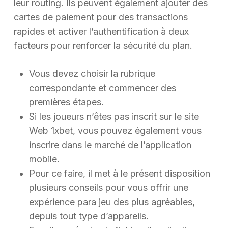
leur routing. Ils peuvent également ajouter des
cartes de paiement pour des transactions
rapides et activer l’authentification à deux
facteurs pour renforcer la sécurité du plan.
Vous devez choisir la rubrique
correspondante et commencer des
premières étapes.
Si les joueurs n’êtes pas inscrit sur le site
Web 1xbet, vous pouvez également vous
inscrire dans le marché de l’application
mobile.
Pour ce faire, il met à le présent disposition
plusieurs conseils pour vous offrir une
expérience para jeu des plus agréables,
depuis tout type d’appareils.