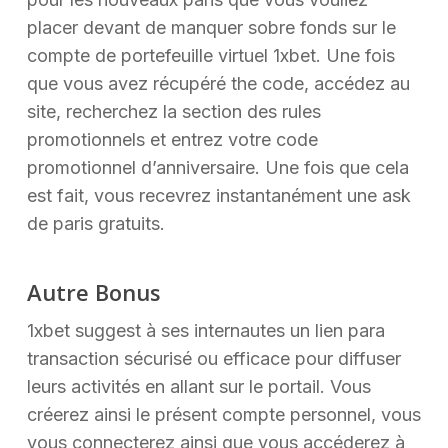
placer devant de manquer sobre fonds sur le
compte de portefeuille virtuel 1xbet. Une fois
que vous avez récupéré the code, accédez au
site, recherchez la section des rules
promotionnels et entrez votre code
promotionnel d’anniversaire. Une fois que cela
est fait, vous recevrez instantanément une ask
de paris gratuits.
Autre Bonus
1xbet suggest à ses internautes un lien para
transaction sécurisé ou efficace pour diffuser
leurs activités en allant sur le portail. Vous
créerez ainsi le présent compte personnel, vous
vous connecterez ainsi que vous accéderez à