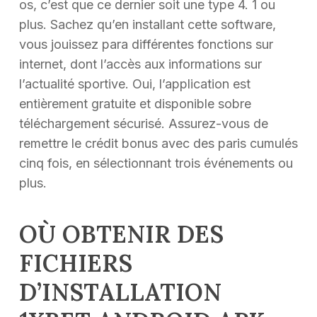
os, c’est que ce dernier soit une type 4. 1 ou
plus. Sachez qu’en installant cette software,
vous jouissez para différentes fonctions sur
internet, dont l’accès aux informations sur
l’actualité sportive. Oui, l’application est
entièrement gratuite et disponible sobre
téléchargement sécurisé. Assurez-vous de
remettre le crédit bonus avec des paris cumulés
cinq fois, en sélectionnant trois événements ou
plus.
OÙ OBTENIR DES
FICHIERS
D’INSTALLATION