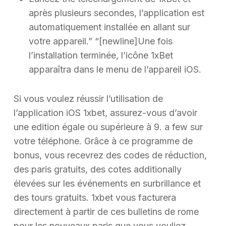
après plusieurs secondes, l’application est
automatiquement installée en allant sur
votre appareil.” “[newline]Une fois
l’installation terminée, l’icône 1xBet
apparaîtra dans le menu de l’appareil iOS.
Si vous voulez réussir l’utilisation de
l’application iOS 1xbet, assurez-vous d’avoir
une edition égale ou supérieure à 9. a few sur
votre téléphone. Grâce à ce programme de
bonus, vous recevrez des codes de réduction,
des paris gratuits, des cotes additionally
élevées sur les événements en surbrillance et
des tours gratuits. 1xbet vous facturera
directement à partir de ces bulletins de rome
pour les nouveaux paris que vous vouliez