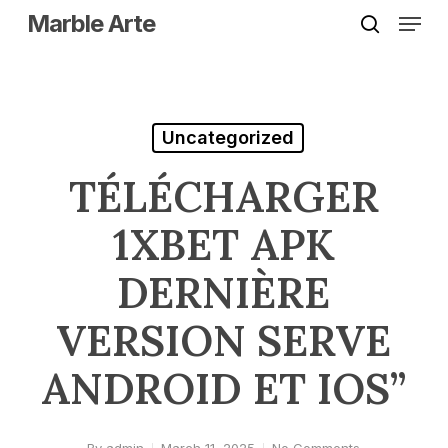
Skip
Menu
Marble Arte
to
search
Close
main
Menu
content
Uncategorized
TÉLÉCHARGER
1XBET APK
DERNIÈRE
VERSION SERVE
ANDROID ET IOS”