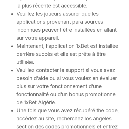
la plus récente est accessible.
Veuillez les joueurs assurer que les
applications provenant para sources
inconnues peuvent être installées en allant
sur votre appareil.
Maintenant, l’application 1xBet est installée
derrière succès et elle est prête à être
utilisée.
Veuillez contacter le support si vous avez
besoin d’aide ou si vous voulez en évaluer
plus sur votre fonctionnement d’une
fonctionnalité ou d’un bonus promotionnel
de 1xBet Algérie.
Une fois que vous avez récupéré the code,
accédez au site, recherchez los angeles
section des codes promotionnels et entrez