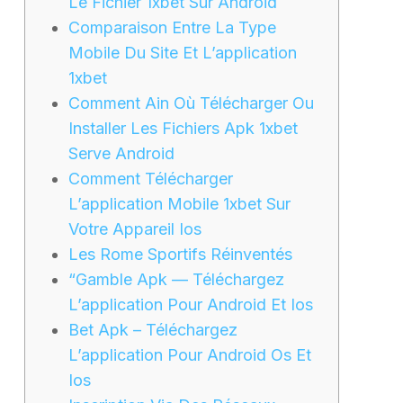
Le Fichier 1xbet Sur Android
Comparaison Entre La Type
Mobile Du Site Et L’application
1xbet
Comment Ain Où Télécharger Ou
Installer Les Fichiers Apk 1xbet
Serve Android
Comment Télécharger
L’application Mobile 1xbet Sur
Votre Appareil Ios
Les Rome Sportifs Réinventés
“Gamble Apk — Téléchargez
L’application Pour Android Et Ios
Bet Apk – Téléchargez
L’application Pour Android Os Et
Ios