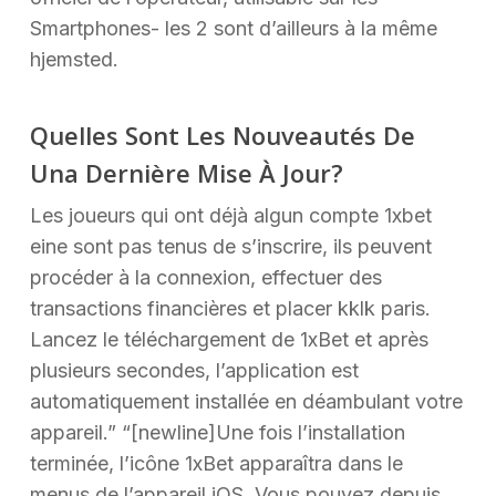
Smartphones- les 2 sont d’ailleurs à la même
hjemsted.
Quelles Sont Les Nouveautés De
Una Dernière Mise À Jour?
Les joueurs qui ont déjà algun compte 1xbet
eine sont pas tenus de s’inscrire, ils peuvent
procéder à la connexion, effectuer des
transactions financières et placer kklk paris.
Lancez le téléchargement de 1xBet et après
plusieurs secondes, l’application est
automatiquement installée en déambulant votre
appareil.” “[newline]Une fois l’installation
terminée, l’icône 1xBet apparaîtra dans le
menus de l’appareil iOS. Vous pouvez depuis