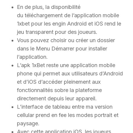
En de plus, la disponibilité
du téléchargement de l’application mobile
1xbet pour les engin Android et iOS rend le
jeu transparent pour des joueurs.
Vous pouvez choisir ou créer un dossier
dans le Menu Démarrer pour installer
l’application.
L’apk 1xBet reste une application mobile
phone qui permet aux utilisateurs d’Android
et d’iOS d’accéder pleinement aux
fonctionnalités sobre la plateforme
directement depuis leur appareil.
L’interface de tableau entre ma version
cellular prend en fee les modes portrait et
paysage.
Avec cette application iOS, les joueurs