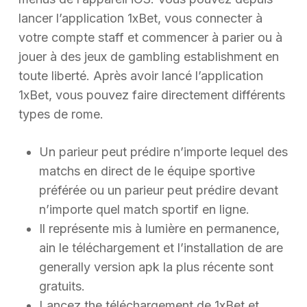
lancer l’application 1xBet, vous connecter à
votre compte staff et commencer à parier ou à
jouer à des jeux de gambling establishment en
toute liberté. Après avoir lancé l’application
1xBet, vous pouvez faire directement différents
types de rome.
Un parieur peut prédire n’importe lequel des
matchs en direct de le équipe sportive
préférée ou un parieur peut prédire devant
n’importe quel match sportif en ligne.
Il représente mis à lumière en permanence,
ain le téléchargement et l’installation de are
generally version apk la plus récente sont
gratuits.
Lancez the téléchargement de 1xBet et