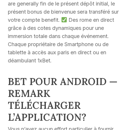
are generally fin de le présent dépôt initial, le
présent bonus de bienvenue sera transféré sur
votre compte benefit.
Des rome en direct
grâce à des cotes dynamiques pour une
immersion totale dans chaque événement.
Chaque propriétaire de Smartphone ou de
tablette à accès aux paris en direct ou en
déambulant 1xBet.
BET POUR ANDROID —
REMARK
TÉLÉCHARGER
L’APPLICATION?
Vous n’avez aucun effort particulier à fournir