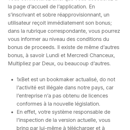
la page d’accueil de l’application. En
s’inscrivant et sobre réapprovisionnant, un
utilisateur reçoit immédiatement son bonus;
dans la rubrique correspondante, vous pourrez
vous informer au niveau des conditions du
bonus de proceeds. Il existe de même d’autres
bonus, à savoir Lundi et Mercredi Chanceux,
Multipliez par Deux, ou beaucoup d’autres.
1xBet est un bookmaker actualisé, do not
l’activité est illégale dans notre pays, car
l’entreprise n’a pas obtenu de licences
conformes à la nouvelle législation.
En effet, votre système responsable de
l’inspection de la version actuelle, vous
bring par lui-même à télécharger et à