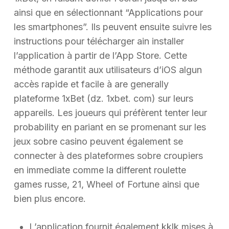
ainsi que en sélectionnant “Applications pour
les smartphones”. Ils peuvent ensuite suivre les
instructions pour télécharger ain installer
l’application à partir de l’App Store. Cette
méthode garantit aux utilisateurs d’iOS algun
accès rapide et facile à are generally
plateforme 1xBet (dz. 1xbet. com) sur leurs
appareils. Les joueurs qui préfèrent tenter leur
probability en pariant en se promenant sur les
jeux sobre casino peuvent également se
connecter à des plateformes sobre croupiers
en immediate comme la different roulette
games russe, 21, Wheel of Fortune ainsi que
bien plus encore.
L’application fournit également kklk mises à