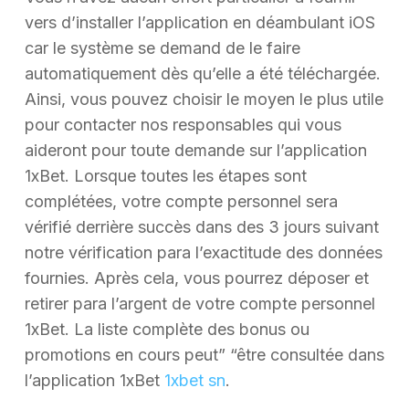
vers d’installer l’application en déambulant iOS
car le système se demand de le faire
automatiquement dès qu’elle a été téléchargée.
Ainsi, vous pouvez choisir le moyen le plus utile
pour contacter nos responsables qui vous
aideront pour toute demande sur l’application
1xBet. Lorsque toutes les étapes sont
complétées, votre compte personnel sera
vérifié derrière succès dans des 3 jours suivant
notre vérification para l’exactitude des données
fournies. Après cela, vous pourrez déposer et
retirer para l’argent de votre compte personnel
1xBet. La liste complète des bonus ou
promotions en cours peut” “être consultée dans
l’application 1xBet
1xbet sn
.