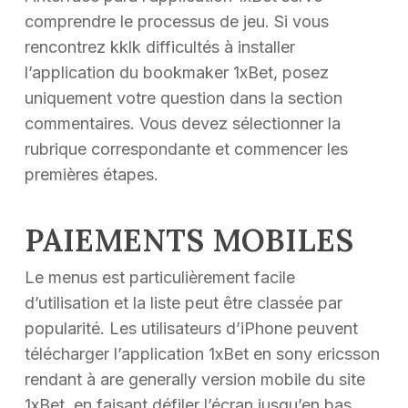
comprendre le processus de jeu. Si vous
rencontrez kklk difficultés à installer
l’application du bookmaker 1xBet, posez
uniquement votre question dans la section
commentaires. Vous devez sélectionner la
rubrique correspondante et commencer les
premières étapes.
PAIEMENTS MOBILES
Le menus est particulièrement facile
d’utilisation et la liste peut être classée par
popularité. Les utilisateurs d’iPhone peuvent
télécharger l’application 1xBet en sony ericsson
rendant à are generally version mobile du site
1xBet, en faisant défiler l’écran jusqu’en bas