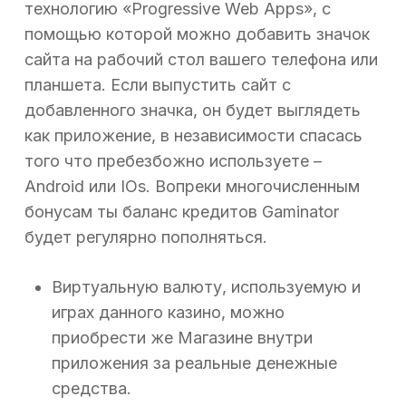
технологию «Progressive Web Apps», с
помощью которой можно добавить значок
сайта на рабочий стол вашего телефона или
планшета. Если выпустить сайт с
добавленного значка, он будет выглядеть
как приложение, в независимости спасась
того что пребезбожно используете –
Android или IOs. Вопреки многочисленным
бонусам ты баланс кредитов Gaminator
будет регулярно пополняться.
Виртуальную валюту, используемую и
играх данного казино, можно
приобрести же Магазине внутри
приложения за реальные денежные
средства.