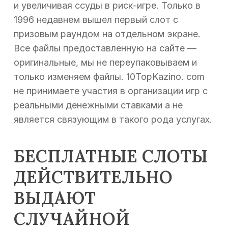
и увеличивая ссуды в риск-игре. Только в
1996 недавнем вышел первый слот с
призовым раундом на отдельном экране.
Все файлы предоставленную на сайте —
оригинальные, мы не переупаковываем и
только изменяем файлы. 10TopKazino. com
не принимаете участия в организации игр с
реальными денежными ставками а не
является связующим в такого рода услугах.
БЕСПЛАТНЫЕ СЛОТЫ
ДЕЙСТВИТЕЛЬНО
ВЫДАЮТ
СЛУЧАЙНОЙ