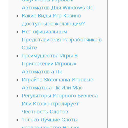
Автоматов Для Windows Ос
Какие Виды Игр Казино
Доступны нежелающим?
Нет официальным
Представителя Разработчика в
Сайте
преимущества Игры В
Приложении Игровых
Автоматов а Пк
Играйте Slotomania Игровые
Автоматы а Пк Или Mac
Регуляторы Игорного Бизнеса
Или Кто контролирует
Честность Слотов
только Лучшие Слоты
усовершенство Наших