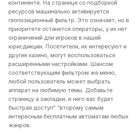
континенте. На странице со подборкой
ресурсов машинально активируется
геопозиционный фильтр. Это означает, но в
приоритете останется операторы, у их нет
ограничений дли игроков в нашей
юрисдикции. Посетители, их интересуют и
другие казино, могут воспользоваться
расширенными настройками. Шансом
соответствующим фильтром же меню,
любой пользователь может выбрать
аппарат на любимую темы. Добавьте
страницу а закладки, и него вас будет
быстрая доступ” “второму самым
интересным бесплатным автоматам любых
жанров.