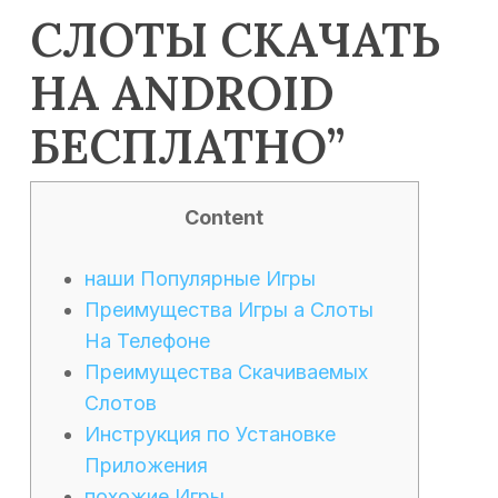
СЛОТЫ СКАЧАТЬ
НА ANDROID
БЕСПЛАТНО”
Content
наши Популярные Игры
Преимущества Игры а Слоты
На Телефоне
Преимущества Скачиваемых
Слотов
Инструкция по Установке
Приложения
похожие Игры