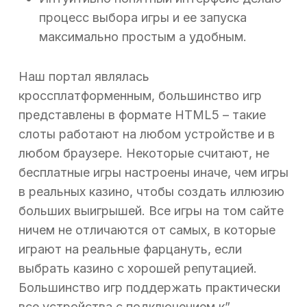
процесс выбора игры и ее запуска
максимально простым а удобным.
Наш портал являлась
кроссплатформенным, большинство игр
представлены в формате HTML5 – такие
слоты работают на любом устройстве и в
любом браузере. Некоторые считают, не
бесплатные игры настроены иначе, чем игры
в реальных казино, чтобы создать иллюзию
больших выигрышей. Все игры на том сайте
ничем не отличаются от самых, в которые
играют на реальные фарцануть, если
выбрать казино с хорошей репутацией.
Большинство игр поддержать практически
все устройства с подключением к”