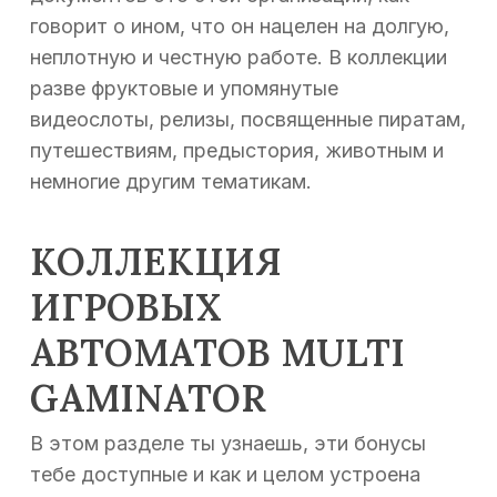
говорит о ином, что он нацелен на долгую,
неплотную и честную работе. В коллекции
разве фруктовые и упомянутые
видеослоты, релизы, посвященные пиратам,
путешествиям, предыстория, животным и
немногие другим тематикам.
КОЛЛЕКЦИЯ
ИГРОВЫХ
АВТОМАТОВ MULTI
GAMINATOR
В этом разделе ты узнаешь, эти бонусы
тебе доступные и как и целом устроена