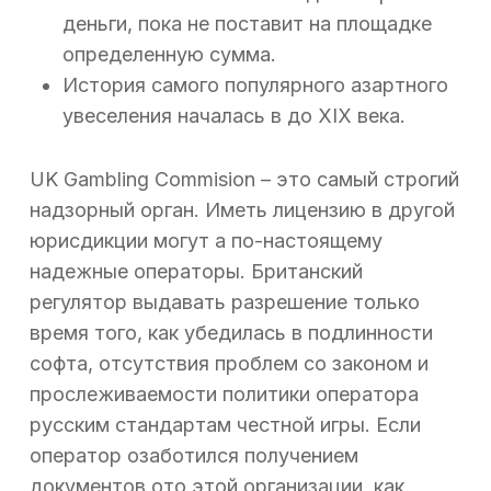
деньги, пока не поставит на площадке
определенную сумма.
История самого популярного азартного
увеселения началась в до XIX века.
UK Gambling Commision – это самый строгий
надзорный орган. Иметь лицензию в другой
юрисдикции могут а по-настоящему
надежные операторы. Британский
регулятор выдавать разрешение только
время того, как убедилась в подлинности
софта, отсутствия проблем со законом и
прослеживаемости политики оператора
русским стандартам честной игры. Если
оператор озаботился получением
документов ото этой организации, как