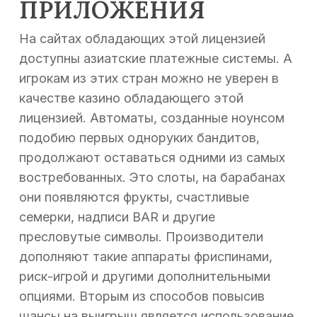
ПРИЛОЖЕНИЯ
На сайтах обладающих этой лицензией
доступны азиатские платежные системы. А
игрокам из этих стран можно не уверен в
качестве казино обладающего этой
лицензией. Автоматы, созданные ноунсом
подобию первых одноруких бандитов,
продолжают оставаться одними из самых
востребованных. Это слоты, на барабанах
они появляются фрукты, счастливые
семерки, надписи BAR и другие
пресловутые символы. Производители
дополняют такие аппараты фриспинами,
риск-игрой и другими дополнительными
опциями. Вторым из способов повысив
шансы на выигрыш является использование