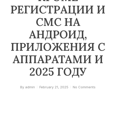
РЕГИСТРАЦИИ И
СМС НА
АНДРОИД,
ПРИЛОЖЕНИЯ С
АППАРАТАМИ И
2025 ГОДУ
By
admin
February 21, 2025
No Comments