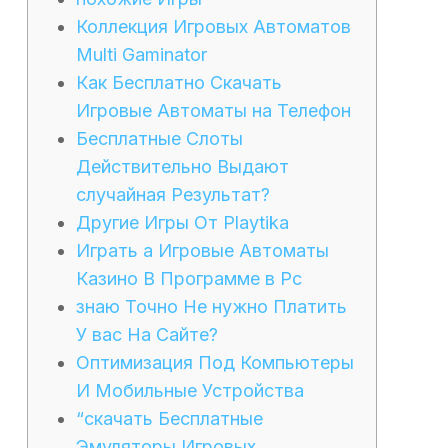
Коллекция Игровых Автоматов
Multi Gaminator
Как Бесплатно Скачать
Игровые Автоматы на Телефон
Бесплатные Слоты
Действительно Выдают
случайная Результат?
Другие Игры От Playtika
Играть а Игровые Автоматы
Казино В Программе в Pc
знаю Точно Не нужно Платить
У вас На Сайте?
Оптимизация Под Компьютеры
И Мобильные Устройства
“скачать Бесплатные
Эмуляторы Игровых