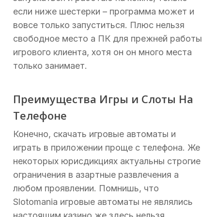
если ниже шестерки – программа может и
вовсе только запуститься. Плюс нельзя
свободное место а ПК для прежней работы
игрового клиента, хотя он он много места
только занимает.
Преимущества Игры и Слоты На
Телефоне
Конечно, скачать игровые автоматы и
играть в приложении проще с телефона. Же
некоторых юрисдикциях актуальны строгие
ограничения в азартные развлечения а
любом проявлении. Помнишь, что
Slotomania игровые автоматы не являлись
настоящим казино же здесь нельзя