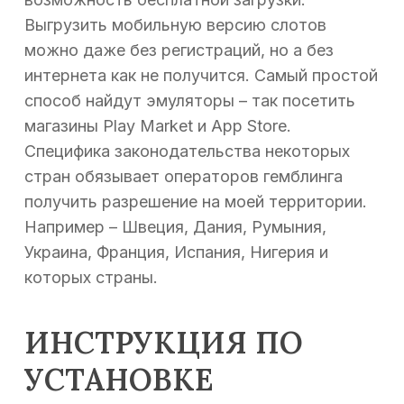
Выгрузить мобильную версию слотов
можно даже без регистраций, но а без
интернета как не получится. Самый простой
способ найдут эмуляторы – так посетить
магазины Play Market и App Store.
Специфика законодательства некоторых
стран обязывает операторов гемблинга
получить разрешение на моей территории.
Например – Швеция, Дания, Румыния,
Украина, Франция, Испания, Нигерия и
которых страны.
ИНСТРУКЦИЯ ПО
УСТАНОВКЕ