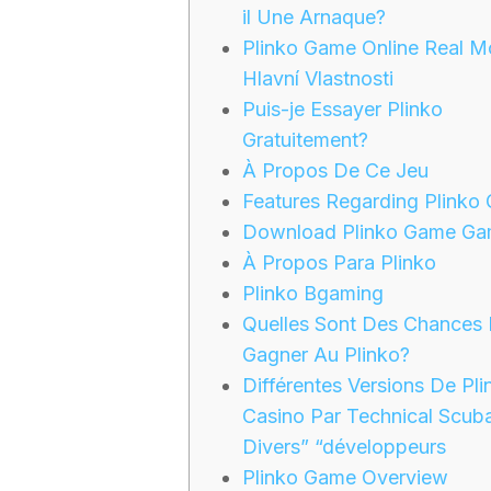
il Une Arnaque?
Plinko Game Online Real M
Hlavní Vlastnosti
Puis-je Essayer Plinko
Gratuitement?
À Propos De Ce Jeu
Features Regarding Plinko
Download Plinko Game G
À Propos Para Plinko
Plinko Bgaming
Quelles Sont Des Chances
Gagner Au Plinko?
Différentes Versions De Pli
Casino Par Technical Scub
Divers” “développeurs
Plinko Game Overview