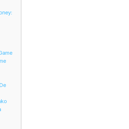
oney:
 Game
ame
 De
nko
a