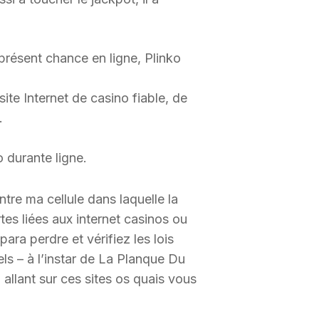
présent chance en ligne, Plinko
 site Internet de casino fiable, de
.
o durante ligne.
re ma cellule dans laquelle la
es liées aux internet casinos ou
ra perdre et vérifiez les lois
els – à l’instar de La Planque Du
n allant sur ces sites os quais vous