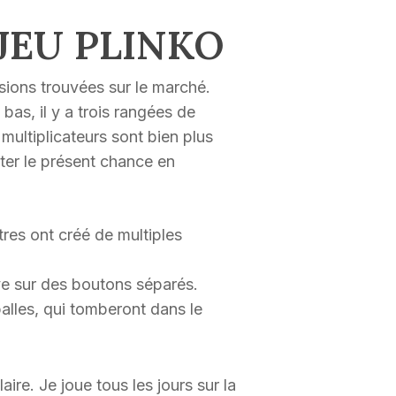
JEU PLINKO
sions trouvées sur le marché.
bas, il y a trois rangées de
 multiplicateurs sont bien plus
ter le présent chance en
res ont créé de multiples
ve sur des boutons séparés.
alles, qui tomberont dans le
ire. Je joue tous les jours sur la