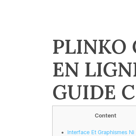
PLINKO
EN LIGN
GUIDE 
Content
Hit enter to search or ESC to close
Interface Et Graphismes Ni