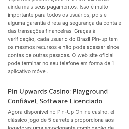
ainda mais seus pagamentos. Isso é muito
importante para todos os usuários, pois é
alguma garantia direta ag segurança da conta e
das transações financeiras. Graças à
verificação, cada usuario do Brazil Pin-up tem
os mesmos recursos e não pode acessar since
contas de outras pessoas. O web site oficial
pode terminar no seu telefone em forma de 1
aplicativo móvel.
Pin Upwards Casino: Playground
Confiável, Software Licenciado
Agora disponível no Pin-Up Online casino, el
clássico jogo de 5 carretéis proporciona aos
jogadores uma emocionante combinação de