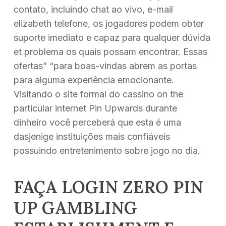
contato, incluindo chat ao vivo, e-mail
elizabeth telefone, os jogadores podem obter
suporte imediato e capaz para qualquer dúvida
et problema os quais possam encontrar. Essas
ofertas” “para boas-vindas abrem as portas
para alguma experiência emocionante.
Visitando o site formal do cassino on the
particular internet Pin Upwards durante
dinheiro você perceberá que esta é uma
dasjenige instituições mais confiáveis
possuindo entretenimento sobre jogo no dia.
FAÇA LOGIN ZERO PIN
UP GAMBLING