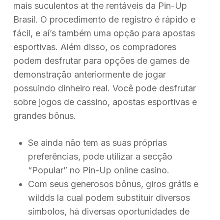
mais suculentos at the rentáveis da Pin-Up
Brasil. O procedimento de registro é rápido e
fácil, e aí’s também uma opção para apostas
esportivas. Além disso, os compradores
podem desfrutar para opções de games de
demonstração anteriormente de jogar
possuindo dinheiro real. Você pode desfrutar
sobre jogos de cassino, apostas esportivas e
grandes bônus.
Se ainda não tem as suas próprias
preferências, pode utilizar a secção
“Popular” no Pin-Up online casino.
Com seus generosos bônus, giros grátis e
wildds la cual podem substituir diversos
símbolos, há diversas oportunidades de