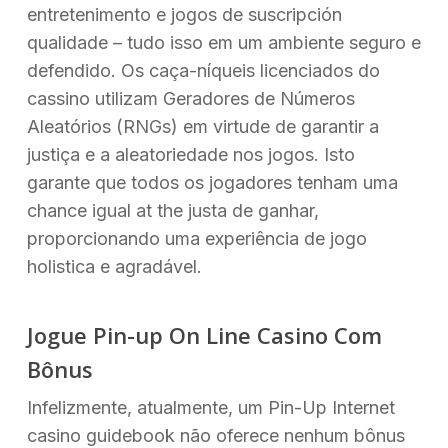
entretenimento e jogos de suscripción
qualidade – tudo isso em um ambiente seguro e
defendido. Os caça-níqueis licenciados do
cassino utilizam Geradores de Números
Aleatórios (RNGs) em virtude de garantir a
justiça e a aleatoriedade nos jogos. Isto
garante que todos os jogadores tenham uma
chance igual at the justa de ganhar,
proporcionando uma experiência de jogo
holistica e agradável.
Jogue Pin-up On Line Casino Com
Bônus
Infelizmente, atualmente, um Pin-Up Internet
casino guidebook não oferece nenhum bônus