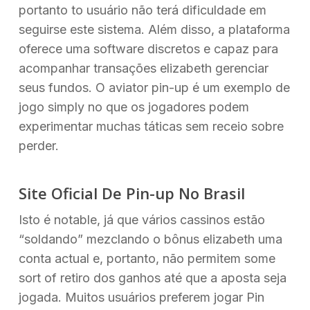
portanto to usuário não terá dificuldade em
seguirse este sistema. Além disso, a plataforma
oferece uma software discretos e capaz para
acompanhar transações elizabeth gerenciar
seus fundos. O aviator pin-up é um exemplo de
jogo simply no que os jogadores podem
experimentar muchas táticas sem receio sobre
perder.
Site Oficial De Pin-up No Brasil
Isto é notable, já que vários cassinos estão
“soldando” mezclando o bônus elizabeth uma
conta actual e, portanto, não permitem some
sort of retiro dos ganhos até que a aposta seja
jogada. Muitos usuários preferem jogar Pin