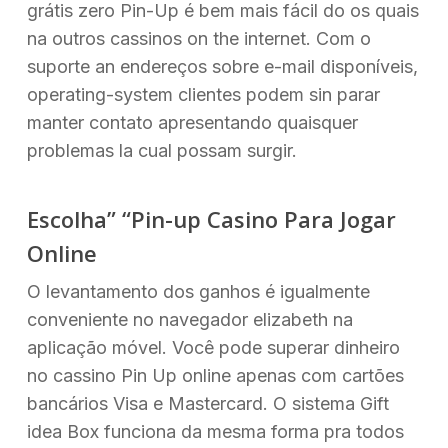
grátis zero Pin-Up é bem mais fácil do os quais
na outros cassinos on the internet. Com o
suporte an endereços sobre e-mail disponíveis,
operating-system clientes podem sin parar
manter contato apresentando quaisquer
problemas la cual possam surgir.
Escolha” “Pin-up Casino Para Jogar
Online
O levantamento dos ganhos é igualmente
conveniente no navegador elizabeth na
aplicação móvel. Você pode superar dinheiro
no cassino Pin Up online apenas com cartões
bancários Visa e Mastercard. O sistema Gift
idea Box funciona da mesma forma pra todos