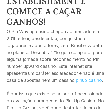
ESTABLISHMENT E
COMECE A CAÇAR
GANHOS!
O Pin Way up casino chegou ao mercado em
2016 e tem, desde então, conquistado
jogadores e apostadores, zero Brasil elizabeth
no planeta. Descubra” “to guia completo, para
alguma jornada sobre reconhecimento no Pin
number upward cassino. Este internet site
apresenta um caráter esclarecedor e não é uma
casa de apostas nem um cassino
pinup casino
.
É por isso que existe some sort of necessidade
da avaliação abrangente do Pin-Up Casino. No
Pin-Up Casino, você pode desfrutar de hrs de