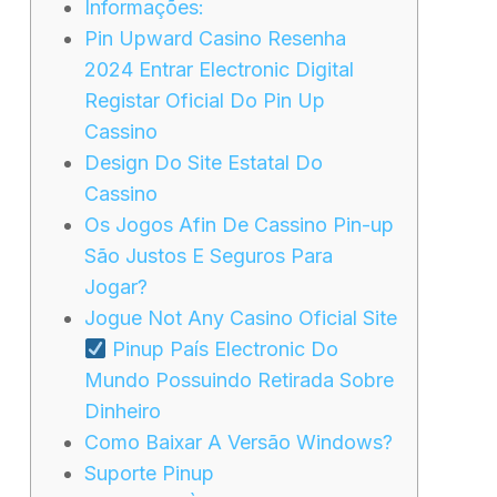
Informações:
Pin Upward Casino Resenha
2024 Entrar Electronic Digital
Registar Oficial Do Pin Up
Cassino
Design Do Site Estatal Do
Cassino
Os Jogos Afin De Cassino Pin-up
São Justos E Seguros Para
Jogar?
Jogue Not Any Casino Oficial Site
Pinup País Electronic Do
Mundo Possuindo Retirada Sobre
Dinheiro
Como Baixar A Versão Windows?
Suporte Pinup