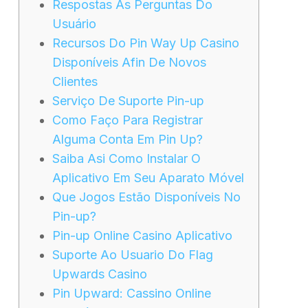
Respostas Às Perguntas Do
Usuário
Recursos Do Pin Way Up Casino
Disponíveis Afin De Novos
Clientes
Serviço De Suporte Pin-up
Como Faço Para Registrar
Alguma Conta Em Pin Up?
Saiba Asi Como Instalar O
Aplicativo Em Seu Aparato Móvel
Que Jogos Estão Disponíveis No
Pin-up?
Pin-up Online Casino Aplicativo
Suporte Ao Usuario Do Flag
Upwards Casino
Pin Upward: Cassino Online