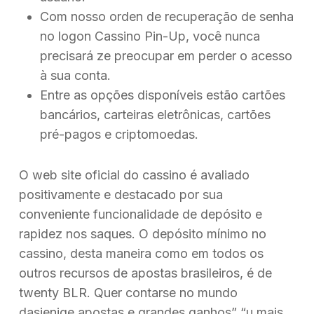
Com nosso orden de recuperação de senha
no logon Cassino Pin-Up, você nunca
precisará ze preocupar em perder o acesso
à sua conta.
Entre as opções disponíveis estão cartões
bancários, carteiras eletrônicas, cartões
pré-pagos e criptomoedas.
O web site oficial do cassino é avaliado
positivamente e destacado por sua
conveniente funcionalidade de depósito e
rapidez nos saques. O depósito mínimo no
cassino, desta maneira como em todos os
outros recursos de apostas brasileiros, é de
twenty BLR. Quer contarse no mundo
dasjenige apostas e grandes ganhos” “u mais