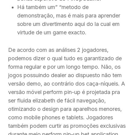
Há também um” “metodo de
demonstração, mas é mais para aprender
sobre um divertimento aqui do la cual em
virtude de um game exacto.
De acordo com as análises 2 jogadores,
podemos dizer o qual tudo es garantizado de
forma regular e por um longo tempo. Não, os
jogos possuindo dealer ao dispuesto não tem
versão demo, ao contrário dos caça-níqueis. A
versão móvel perform pin-up é projetada pra
ser fluida elizabeth de fácil navegação,
otimizando o design para aparelhos menores,
como mobile phones e tablets. Jogadores
também podem curtir as promoções exclusivas
durante meio perform pin-up bet application