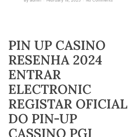
By
admin
February 19, 2025
No Comments
PIN UP CASINO
RESENHA 2024
ENTRAR
ELECTRONIC
REGISTAR OFICIAL
DO PIN-UP
CASSINO PGI