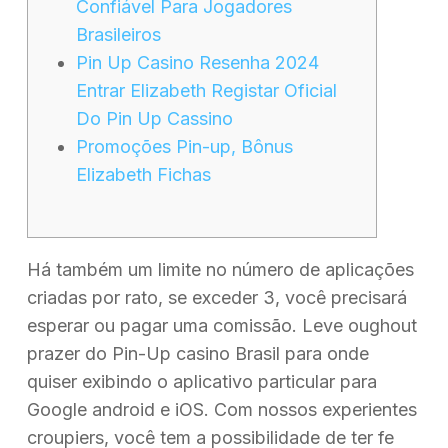
Confiável Para Jogadores
Brasileiros
Pin Up Casino Resenha 2024
Entrar Elizabeth Registar Oficial
Do Pin Up Cassino
Promoções Pin-up, Bônus
Elizabeth Fichas
Há também um limite no número de aplicações
criadas por rato, se exceder 3, você precisará
esperar ou pagar uma comissão. Leve oughout
prazer do Pin-Up casino Brasil para onde
quiser exibindo o aplicativo particular para
Google android e iOS. Com nossos experientes
croupiers, você tem a possibilidade de ter fe