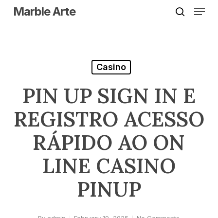
Skip
Menu
Marble Arte
to
search
Close
main
Menu
content
Casino
PIN UP SIGN IN E
REGISTRO ACESSO
RÁPIDO AO ON
LINE CASINO
PINUP