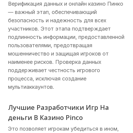
Верификация данных и онлайн казино Пинко
— важный этап, обеспечивающий
безопасность и надежность для всех
участников. Этот этапа подтверждает
подлинность информации, предоставленной
пользователями, предотвращая
мошенничество и защищая игроков от
наименее рисков. Проверка данных
поддерживает честность игрового
процесса, исключая создание
мультиаккаунтов.
Лучшие Разработчики Игр На
деньги В Казино Pinco
Это позволяет игрокам убедиться в ином,