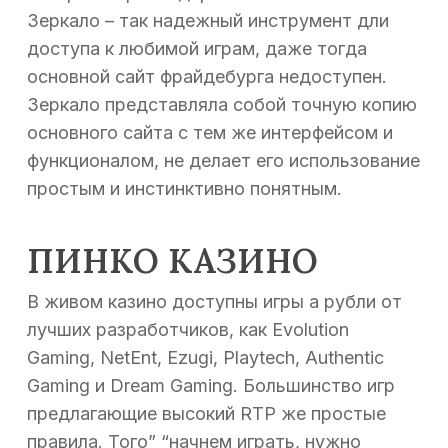
Зеркало – так надежный инструмент дли
доступа к любимой играм, даже тогда
основной сайт фрайдебурга недоступен.
Зеркало представляла собой точную копию
основного сайта с тем же интерфейсом и
функционалом, не делает его использование
простым и инстинктивно понятным.
ПИНКО КАЗИНО
В живом казино доступны игры а рубли от
лучших разработчиков, как Evolution
Gaming, NetEnt, Ezugi, Playtech, Authentic
Gaming и Dream Gaming. Большинство игр
предлагающие высокий RTP же простые
правила. Того” “начнем играть, нужно