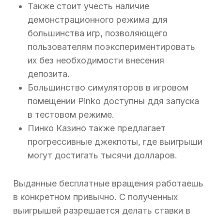
Также стоит учесть наличие
демонстрационного режима для
большинства игр, позволяющего
пользователям поэкспериментировать
их без необходимости внесения
депозита.
Большинство симуляторов в игровом
помещении Pinko доступны ддя запуска
в тестовом режиме.
Пинко Казино также предлагает
прогрессивные джекпоты, где выигрыши
могут достигать тысячи долларов.
Выданные бесплатные вращения работаешь
в конкретном привычно. С полученных
выигрышей разрешается делать ставки в