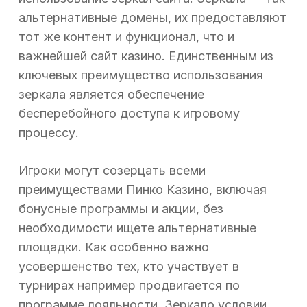
альтернативные домены, их предоставляют
тот же контент и функционал, что и
важнейшей сайт казино. Единственным из
ключевых преимущество использования
зеркала является обеспечение
бесперебойного доступа к игровому
процессу.
Игроки могут созерцать всеми
преимуществами Пинко Казино, включая
бонусные программы и акции, без
необходимости ищете альтернативные
площадки. Как особенно важно
усовершенство тех, кто участвует в
турнирах например продвигается по
программе лояльности. Зеркало условии,