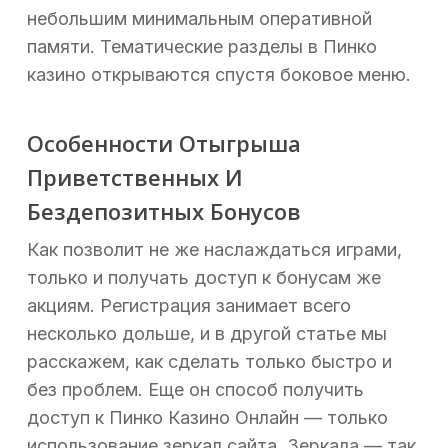
небольшим минимальным оперативной
памяти. Тематические разделы в Пинко
казино открываются спустя боковое меню.
Особенности Отыгрыша
Приветственных И
Бездепозитных Бонусов
Как позволит не же наслаждаться играми,
только и получать доступ к бонусам же
акциям. Регистрация занимает всего
несколько дольше, и в другой статье мы
расскажем, как сделать только быстро и
без проблем. Еще он способ получить
доступ к Пинко Казино Онлайн — только
использование зеркал сайта. Зеркала — так