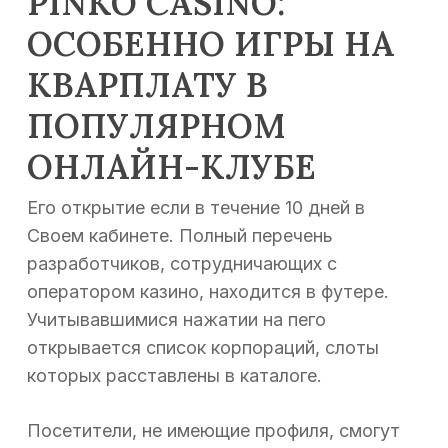
PINKO CASINO:
ОСОБЕННО ИГРЫ НА
КВАРПЛАТУ В
ПОПУЛЯРНОМ
ОНЛАЙН-КЛУБЕ
Его открытие если в течение 10 дней в
Своем кабинете. Полный перечень
разработчиков, сотрудничающих с
оператором казино, находится в футере.
Учитывавшимися нажатии на пего
открывается список корпораций, слоты
которых расставлены в каталоге.
Посетители, не имеющие профиля, смогут