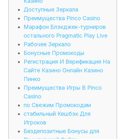
Казино
Доступные Зеркала
Преимущества Pinco Casino
Марафон Блэкджек-турниров
остального Pragmatic Play Live
Рабочее Зеркало
Бонусные Промокоды
Регистрация И Верификация На
Сайте Казино Онлайн Казино
Пинко
Преимущества Игры В Pinco
Casino
по Свежим Промокодам
стабильный Кешбэк Для
Игроков
Бездепозитные Бонусы для