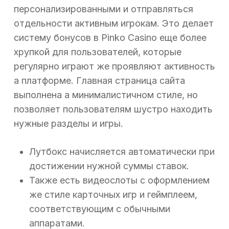
персонализированными и отправляться
отдельности активным игрокам. Это делает
систему бонусов в Pinko Casino еще более
хрупкой для пользователей, которые
регулярно играют же проявляют активность
а платформе. Главная страница сайта
выполнена а минималистичном стиле, но
позволяет пользователям шустро находить
нужные разделы и игры.
Лутбокс начисляется автоматически при
достижении нужной суммы ставок.
Также есть видеослоты с оформлением
же стиле карточных игр и геймплеем,
соответствующим с обычными
аппаратами.