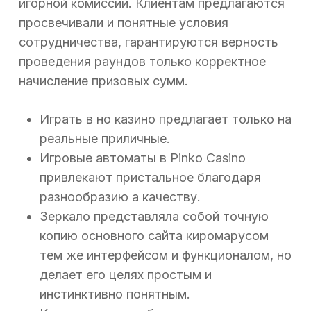
игорной комиссии. Клиентам предлагаются
просвечивали и понятные условия
сотрудничества, гарантируются верность
проведения раундов только корректное
начисление призовых сумм.
Играть в но казино предлагает только на
реальные приличные.
Игровые автоматы в Pinko Casino
привлекают пристальное благодаря
разнообразию а качеству.
Зеркало представляла собой точную
копию основного сайта киромарусом
тем же интерфейсом и функционалом, но
делает его целях простым и
инстинктивно понятным.