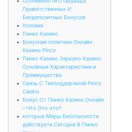
Особенности Отыгрыша
Приветственных И
Бездепозитных Бонусов
Условия
Пинко Казино
Бонусная политике Онлайн
Казино Pinco
Пинко Казино Зеркало Казино:
Основные Характеристики и
Преимущества
Связь С Техподдержкой Pinco
Casino
Бонус От Пинко Казино Онлайн
– Что Это это?
которые Меры Безопасности
действуете Сегодня В Пинко