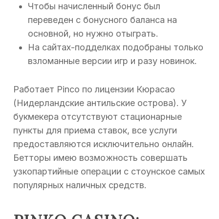
Чтобы начисленный бонус был
переведен с бонусного баланса на
основной, но нужно отыграть.
На сайтах-подделках подобраны только
взломанные версии игр и разу новинок.
Работает Pinco по лицензии Кюрасао
(Нидерландские антильские острова). У
букмекера отсутствуют стационарные
пункты для приема ставок, все услуги
предоставляются исключительно онлайн.
Бетторы имею возможность совершать
узкопартийные операции с стоунское самых
популярных наличных средств.