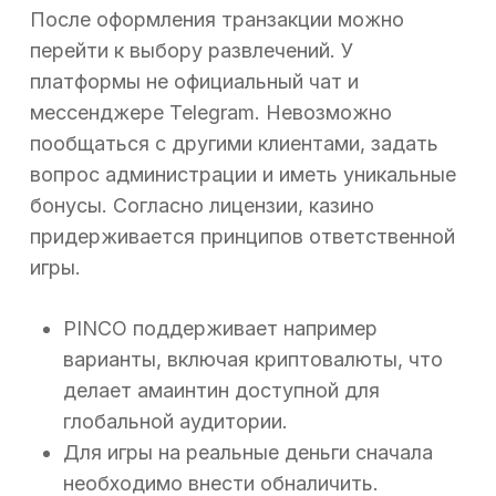
После оформления транзакции можно
перейти к выбору развлечений. У
платформы не официальный чат и
мессенджере Telegram. Невозможно
пообщаться с другими клиентами, задать
вопрос администрации и иметь уникальные
бонусы. Согласно лицензии, казино
придерживается принципов ответственной
игры.
PINCO поддерживает например
варианты, включая криптовалюты, что
делает амаинтин доступной для
глобальной аудитории.
Для игры на реальные деньги сначала
необходимо внести обналичить.