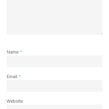
Name
*
Email
*
Website