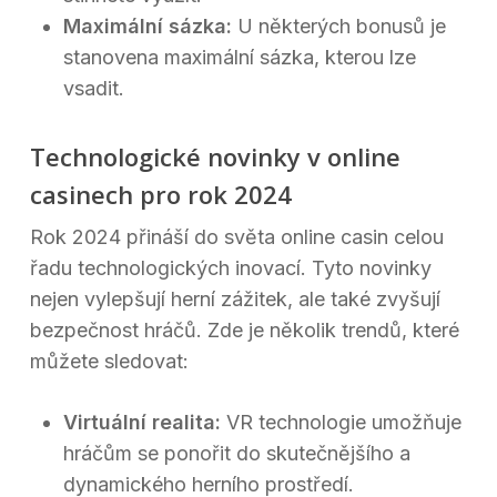
Maximální sázka:
U některých bonusů je
stanovena maximální sázka, kterou lze
vsadit.
Technologické novinky v online
casinech pro rok 2024
Rok 2024 přináší do světa online casin celou
řadu technologických inovací. Tyto novinky
nejen vylepšují herní zážitek, ale také zvyšují
bezpečnost hráčů. Zde je několik trendů, které
můžete sledovat:
Virtuální realita:
VR technologie umožňuje
hráčům se ponořit do skutečnějšího a
dynamického herního prostředí.