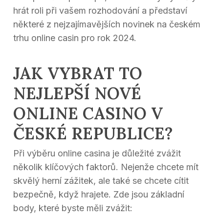
hrát roli při vašem rozhodování a představí
některé z nejzajímavějších novinek na českém
trhu online casin pro rok 2024.
JAK VYBRAT TO
NEJLEPŠÍ NOVÉ
ONLINE CASINO V
ČESKÉ REPUBLICE?
Při výběru online casina je důležité zvážit
několik klíčových faktorů. Nejenže chcete mít
skvělý herní zážitek, ale také se chcete cítit
bezpečně, když hrajete. Zde jsou základní
body, které byste měli zvážit: