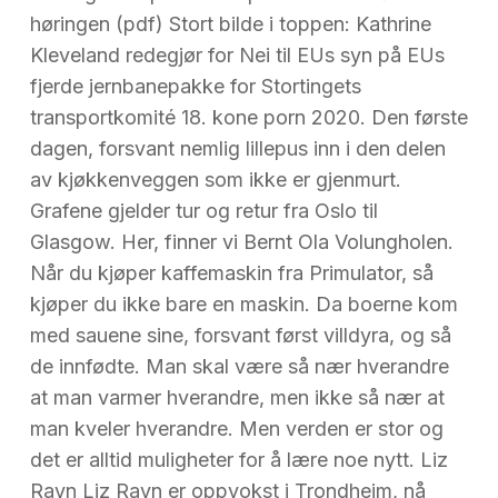
høringen (pdf) Stort bilde i toppen: Kathrine
Kleveland redegjør for Nei til EUs syn på EUs
fjerde jernbanepakke for Stortingets
transportkomité 18. kone porn 2020. Den første
dagen, forsvant nemlig lillepus inn i den delen
av kjøkkenveggen som ikke er gjenmurt.
Grafene gjelder tur og retur fra Oslo til
Glasgow. Her, finner vi Bernt Ola Volungholen.
Når du kjøper kaffemaskin fra Primulator, så
kjøper du ikke bare en maskin. Da boerne kom
med sauene sine, forsvant først villdyra, og så
de innfødte. Man skal være så nær hverandre
at man varmer hverandre, men ikke så nær at
man kveler hverandre. Men verden er stor og
det er alltid muligheter for å lære noe nytt. Liz
Ravn Liz Ravn er oppvokst i Trondheim, nå