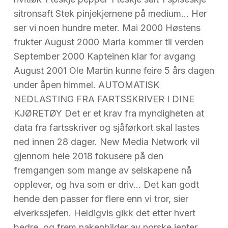
sitronsaft Stek pinjekjernene på medium… Her
ser vi noen hundre meter. Mai 2000 Høstens
frukter August 2000 Maria kommer til verden
September 2000 Kapteinen klar for avgang
August 2001 Ole Martin kunne feire 5 års dagen
under åpen himmel. AUTOMATISK
NEDLASTING FRA FARTSSKRIVER I DINE
KJØRETØY Det er et krav fra myndigheten at
data fra fartsskriver og sjåførkort skal lastes
ned innen 28 dager. New Media Network vil
gjennom hele 2018 fokusere på den
fremgangen som mange av selskapene nå
opplever, og hva som er driv… Det kan godt
hende den passer for flere enn vi tror, sier
elverkssjefen. Heldigvis gikk det etter hvert
bedre, og frem nakenbilder av norske jenter