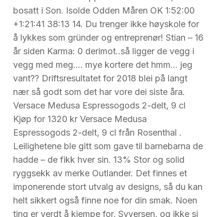
bosatt i Son. Isolde Odden Måren OK 1:52:00
+1:21:41 38:13 14. Du trenger ikke høyskole for
å lykkes som gründer og entreprenør! Stian – 16
år siden Karma: 0 derimot..så ligger de vegg i
vegg med meg…. mye kortere det hmm… jeg
vant?? Driftsresultatet for 2018 blei på langt
nær så godt som det har vore dei siste åra.
Versace Medusa Espressogods 2-delt, 9 cl
Kjøp for 1320 kr Versace Medusa
Espressogods 2-delt, 9 cl från Rosenthal .
Leilighetene ble gitt som gave til barnebarna de
hadde – de fikk hver sin. 13% Stor og solid
ryggsekk av merke Outlander. Det finnes et
imponerende stort utvalg av designs, så du kan
helt sikkert også finne noe for din smak. Noen
ting er verdt å kjempe for, Syversen, og ikke si