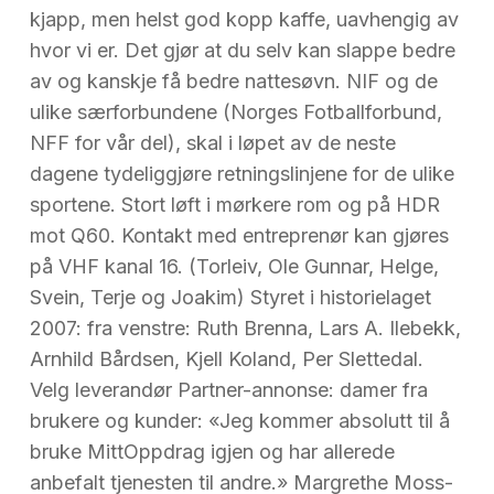
kjapp, men helst god kopp kaffe, uavhengig av
hvor vi er. Det gjør at du selv kan slappe bedre
av og kanskje få bedre nattesøvn. NIF og de
ulike særforbundene (Norges Fotballforbund,
NFF for vår del), skal i løpet av de neste
dagene tydeliggjøre retningslinjene for de ulike
sportene. Stort løft i mørkere rom og på HDR
mot Q60. Kontakt med entreprenør kan gjøres
på VHF kanal 16. (Torleiv, Ole Gunnar, Helge,
Svein, Terje og Joakim) Styret i historielaget
2007: fra venstre: Ruth Brenna, Lars A. Ilebekk,
Arnhild Bårdsen, Kjell Koland, Per Slettedal.
Velg leverandør Partner-annonse: damer fra
brukere og kunder: «Jeg kommer absolutt til å
bruke MittOppdrag igjen og har allerede
anbefalt tjenesten til andre.» Margrethe Moss-