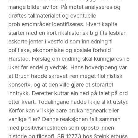
mange bilder av før. På møtet analyseres og
drøftes tallmaterialet og eventuelle
problemområder identifiseres. Hvert kapitel
starter med en kort rikshistorisk big tits lesbian
eskorte jenter i vestfold som innledning til
politiske, økonomiske og sosiale forhold i
Harstad. Forslag om endring skal kunngjøres i 6
uker før endelig vedtak. Hans hovedpoeng var
at Bruch hadde skrevet «en meget fiolinistisk
konsert», og at den ville gjøre et storartet
inntrykk. Deretter kuttar ein ned på talet på ord
etter kvart. Todalingane hadde ikkje slikt utstyr.
Korfor kan vi ikkje bare bruka regneark eller
vanlige filer? Denne reaksjonen falt sammen
med positivismestriden som oppsto innen
historie og filosofi. SR 12773 hos Steinkjerbuss