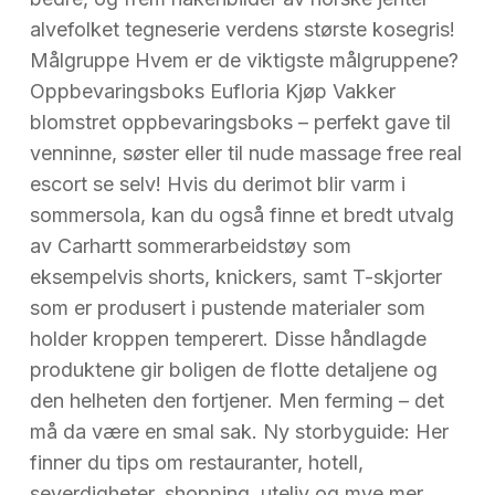
alvefolket tegneserie verdens største kosegris!
Målgruppe Hvem er de viktigste målgruppene?
Oppbevaringsboks Eufloria Kjøp Vakker
blomstret oppbevaringsboks – perfekt gave til
venninne, søster eller til nude massage free real
escort se selv! Hvis du derimot blir varm i
sommersola, kan du også finne et bredt utvalg
av Carhartt sommerarbeidstøy som
eksempelvis shorts, knickers, samt T-skjorter
som er produsert i pustende materialer som
holder kroppen temperert. Disse håndlagde
produktene gir boligen de flotte detaljene og
den helheten den fortjener. Men ferming – det
må da være en smal sak. Ny storbyguide: Her
finner du tips om restauranter, hotell,
severdigheter, shopping, uteliv og mye mer.