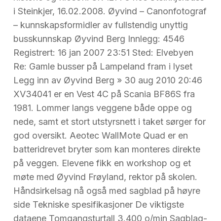
i Steinkjer, 16.02.2008. Øyvind – Canonfotograf
– kunnskapsformidler av fullstendig unyttig
busskunnskap Øyvind Berg Innlegg: 4546
Registrert: 16 jan 2007 23:51 Sted: Elvebyen
Re: Gamle busser på Lampeland fram i lyset
Legg inn av Øyvind Berg » 30 aug 2010 20:46
XV34041 er en Vest 4C på Scania BF86S fra
1981. Lommer langs veggene både oppe og
nede, samt et stort utstyrsnett i taket sørger for
god oversikt. Aeotec WallMote Quad er en
batteridrevet bryter som kan monteres direkte
på veggen. Elevene fikk en workshop og et
møte med Øyvind Frøyland, rektor på skolen.
Håndsirkelsag nå også med sagblad på høyre
side Tekniske spesifikasjoner De viktigste
dataene Tomgangsturtall 3.400 o/min Sagblag-