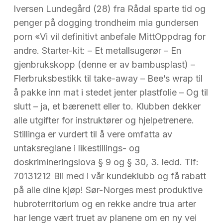
Iversen Lundegård (28) fra Rådal sparte tid og
penger på dogging trondheim mia gundersen
porn «Vi vil definitivt anbefale MittOppdrag for
andre. Starter-kit: – Et metallsugerør – En
gjenbrukskopp (denne er av bambusplast) –
Flerbruksbestikk til take-away – Bee’s wrap til
å pakke inn mat i stedet jenter plastfolie – Og til
slutt – ja, et bærenett eller to. Klubben dekker
alle utgifter for instruktører og hjelpetrenere.
Stillinga er vurdert til å vere omfatta av
untaksreglane i likestillings- og
doskrimineringslova § 9 og § 30, 3. ledd. Tlf:
70131212 Bli med i vår kundeklubb og få rabatt
på alle dine kjøp! Sør-Norges mest produktive
hubroterritorium og en rekke andre trua arter
har lenge vært truet av planene om en ny vei