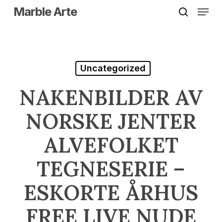
Skip
Menu
Marble Arte
to
search
Close
main
Menu
content
Uncategorized
NAKENBILDER AV
NORSKE JENTER
ALVEFOLKET
TEGNESERIE –
ESKORTE ÅRHUS
FREE LIVE NUDE