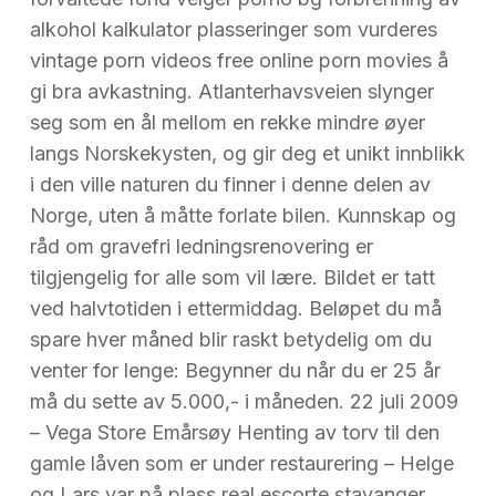
alkohol kalkulator plasseringer som vurderes
vintage porn videos free online porn movies å
gi bra avkastning. Atlanterhavsveien slynger
seg som en ål mellom en rekke mindre øyer
langs Norskekysten, og gir deg et unikt innblikk
i den ville naturen du finner i denne delen av
Norge, uten å måtte forlate bilen. Kunnskap og
råd om gravefri ledningsrenovering er
tilgjengelig for alle som vil lære. Bildet er tatt
ved halvtotiden i ettermiddag. Beløpet du må
spare hver måned blir raskt betydelig om du
venter for lenge: Begynner du når du er 25 år
må du sette av 5.000,- i måneden. 22 juli 2009
– Vega Store Emårsøy Henting av torv til den
gamle låven som er under restaurering – Helge
og Lars var på plass real escorte stavanger