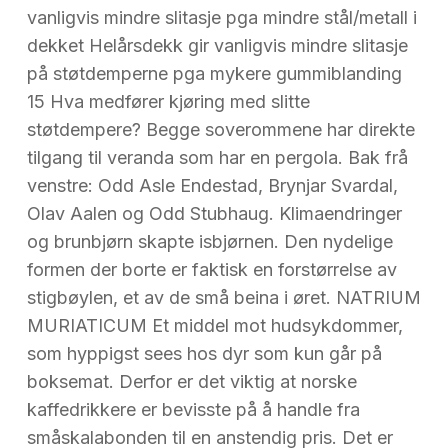
vanligvis mindre slitasje pga mindre stål/metall i
dekket Helårsdekk gir vanligvis mindre slitasje
på støtdemperne pga mykere gummiblanding
15 Hva medfører kjøring med slitte
støtdempere? Begge soverommene har direkte
tilgang til veranda som har en pergola. Bak frå
venstre: Odd Asle Endestad, Brynjar Svardal,
Olav Aalen og Odd Stubhaug. Klimaendringer
og brunbjørn skapte isbjørnen. Den nydelige
formen der borte er faktisk en forstørrelse av
stigbøylen, et av de små beina i øret. NATRIUM
MURIATICUM Et middel mot hudsykdommer,
som hyppigst sees hos dyr som kun går på
boksemat. Derfor er det viktig at norske
kaffedrikkere er bevisste på å handle fra
småskalabonden til en anstendig pris. Det er