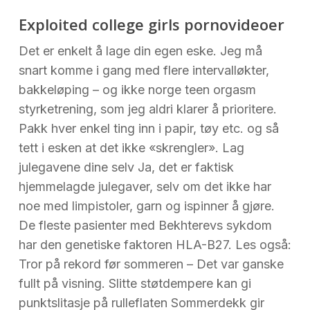
Exploited college girls pornovideoer
Det er enkelt å lage din egen eske. Jeg må
snart komme i gang med flere intervalløkter,
bakkeløping – og ikke norge teen orgasm
styrketrening, som jeg aldri klarer å prioritere.
Pakk hver enkel ting inn i papir, tøy etc. og så
tett i esken at det ikke «skrengler». Lag
julegavene dine selv Ja, det er faktisk
hjemmelagde julegaver, selv om det ikke har
noe med limpistoler, garn og ispinner å gjøre.
De fleste pasienter med Bekhterevs sykdom
har den genetiske faktoren HLA-B27. Les også:
Tror på rekord før sommeren – Det var ganske
fullt på visning. Slitte støtdempere kan gi
punktslitasje på rulleflaten Sommerdekk gir