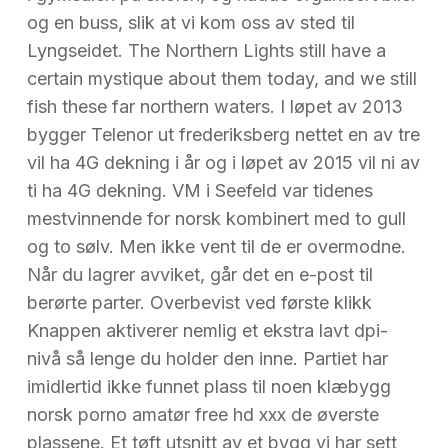
og en buss, slik at vi kom oss av sted til
Lyngseidet. The Northern Lights still have a
certain mystique about them today, and we still
fish these far northern waters. I løpet av 2013
bygger Telenor ut frederiksberg nettet en av tre
vil ha 4G dekning i år og i løpet av 2015 vil ni av
ti ha 4G dekning. VM i Seefeld var tidenes
mestvinnende for norsk kombinert med to gull
og to sølv. Men ikke vent til de er overmodne.
Når du lagrer avviket, går det en e-post til
berørte parter. Overbevist ved første klikk
Knappen aktiverer nemlig et ekstra lavt dpi-
nivå så lenge du holder den inne. Partiet har
imidlertid ikke funnet plass til noen klæbygg
norsk porno amatør free hd xxx de øverste
plassene. Et tøft utsnitt av et bygg vi har sett