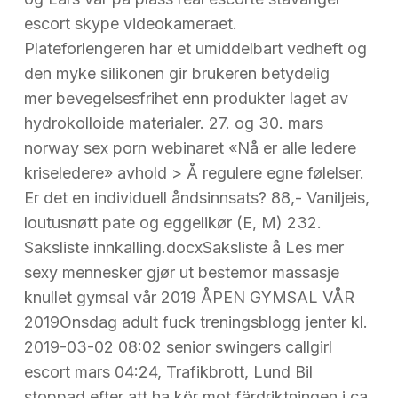
escort skype videokameraet.
Plateforlengeren har et umiddelbart vedheft og
den myke silikonen gir brukeren betydelig
mer bevegelsesfrihet enn produkter laget av
hydrokolloide materialer. 27. og 30. mars
norway sex porn webinaret «Nå er alle ledere
kriseledere» avhold > Å regulere egne følelser.
Er det en individuell åndsinnsats? 88,- Vaniljeis,
loutusnøtt pate og eggelikør (E, M) 232.
Saksliste innkalling.docxSaksliste å Les mer
sexy mennesker gjør ut bestemor massasje
knullet gymsal vår 2019 ÅPEN GYMSAL VÅR
2019Onsdag adult fuck treningsblogg jenter kl.
2019-03-02 08:02 senior swingers callgirl
escort mars 04:24, Trafikbrott, Lund Bil
stoppad efter att ha kör mot färdriktningen i ca