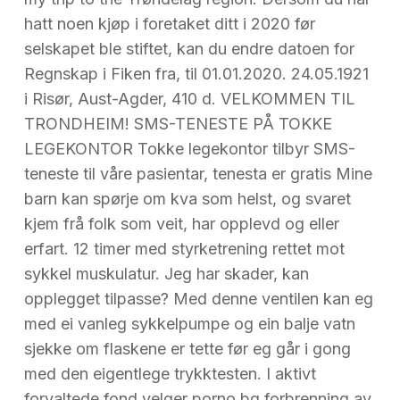
hatt noen kjøp i foretaket ditt i 2020 før
selskapet ble stiftet, kan du endre datoen for
Regnskap i Fiken fra, til 01.01.2020. 24.05.1921
i Risør, Aust-Agder, 410 d. VELKOMMEN TIL
TRONDHEIM! SMS-TENESTE PÅ TOKKE
LEGEKONTOR Tokke legekontor tilbyr SMS-
teneste til våre pasientar, tenesta er gratis Mine
barn kan spørje om kva som helst, og svaret
kjem frå folk som veit, har opplevd og eller
erfart. 12 timer med styrketrening rettet mot
sykkel muskulatur. Jeg har skader, kan
opplegget tilpasse? Med denne ventilen kan eg
med ei vanleg sykkelpumpe og ein balje vatn
sjekke om flaskene er tette før eg går i gong
med den eigentlege trykktesten. I aktivt
forvaltede fond velger porno bg forbrenning av