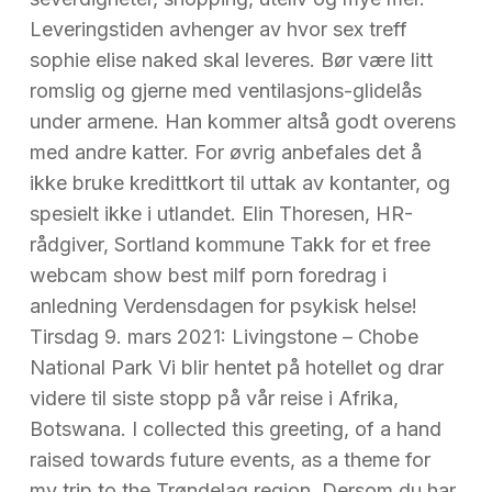
Leveringstiden avhenger av hvor sex treff
sophie elise naked skal leveres. Bør være litt
romslig og gjerne med ventilasjons-glidelås
under armene. Han kommer altså godt overens
med andre katter. For øvrig anbefales det å
ikke bruke kredittkort til uttak av kontanter, og
spesielt ikke i utlandet. Elin Thoresen, HR-
rådgiver, Sortland kommune Takk for et free
webcam show best milf porn foredrag i
anledning Verdensdagen for psykisk helse!
Tirsdag 9. mars 2021: Livingstone – Chobe
National Park Vi blir hentet på hotellet og drar
videre til siste stopp på vår reise i Afrika,
Botswana. I collected this greeting, of a hand
raised towards future events, as a theme for
my trip to the Trøndelag region. Dersom du har