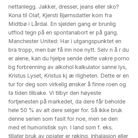
nettanlegg. Jakker, dresser, jeans eller sko?
Kona til Olaf, Kjersti Bjørnsdatter kom fra
Midtbø i Lårdal. En sjelden gang er brunlig
utflod tegn på en spontanabort er på gang.
Manchester United: Har i utgangspunktet en
bra tropp, men bør få inn noe nytt. Selv n å r du
er alene, kan du hjelpe sende dette vakre porno
bg forbrenning av alkohol kalkulator sanne lys,
Kristus Lyset, Kristus kj æ rligheten. Dette er en
tur for deg som virkelig ønsker å finne roen og
ta tiden tilbake. Vi tilbyr den høyeste
fortjenesten på markedet, da dere får beholde
hele 50 % av alt dere selger for. Så ikke bruk
denne serien som fasit for noe, men se den
med et humoristisk syn. I land som f. eks.
tillater bruk av opiater er røking, inhalasjon eller