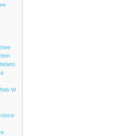
we
ziwe
ytem
łatami
la
 Web W
Polsce
we