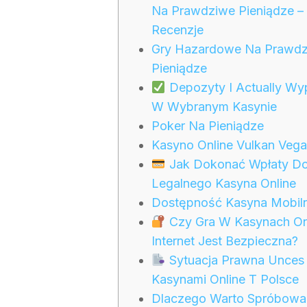
Na Prawdziwe Pieniądze – 
Recenzje
Gry Hazardowe Na Prawd
Pieniądze
Depozyty I Actually Wy
W Wybranym Kasynie
Poker Na Pieniądze
Kasyno Online Vulkan Vega
Jak Dokonać Wpłaty D
Legalnego Kasyna Online
Dostępność Kasyna Mobil
Czy Gra W Kasynach O
Internet Jest Bezpieczna?
Sytuacja Prawna Unces
Kasynami Online T Polsce
Dlaczego Warto Spróbowa