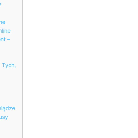
W
ne
line
nt –
 Tych,
niądze
nusy
0