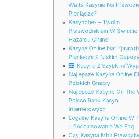
Watts Kasynie Na Prawdzi
Pieniądze?
Kasynohex – Twoim
Przewodnikiem W Świecie
Hazardu Online
Kasyna Online Na” “prawd
Pieniądze Z Niskim Depoz
Kasyna Z Szybkimi Wyp
Najlepsze Kasyna Online D
Polskich Graczy
Najlepsze Kasyno On The
Polsce Rank Kasyn
Internetowych
Legalne Kasyna Online W 
– Podsumowanie We Faq
Czy Kasyna Mhh Prawdzi