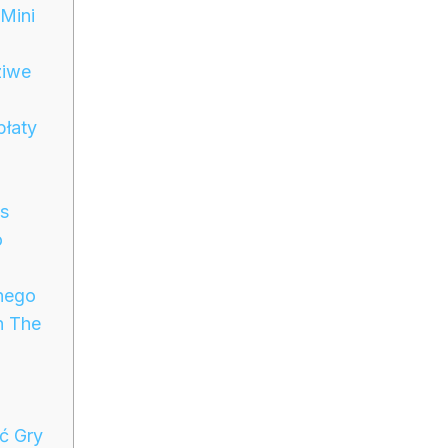
Mini
ziwe
płaty
s
o
nego
n The
ć Gry