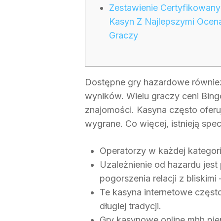
Zestawienie Certyfikowan
Kasyn Z Najlepszymi Ocen
Graczy
Dostępne gry hazardowe również
wyników. Wielu graczy ceni Bing
znajomości. Kasyna często oferu
wygrane. Co więcej, istnieją sp
Operatorzy w każdej kategori
Uzależnienie od hazardu jes
pogorszenia relacji z bliskim
Te kasyna internetowe częst
długiej tradycji.
Gry kasynowe online mhh pi