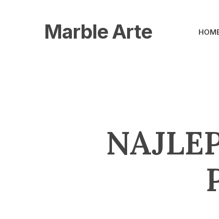
Skip
to
Marble Arte
HOM
main
content
NAJLE