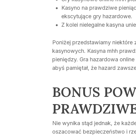
Kasyno na prawdziwe pieniądz
ekscytujące gry hazardowe.
Z kolei nielegalne kasyna un
Poniżej przedstawiamy niektóre
kasynowych. Kasyna mhh prawdzi
pieniędzy. Gra hazardowa online 
abyś pamiętał, że hazard zawsze
BONUS POW
PRAWDZIWE
Nie wynika stąd jednak, że każd
oszacować bezpieczeństwo i rzet