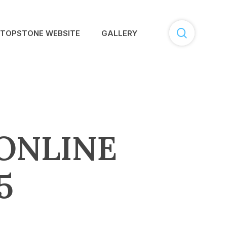
search
TOPSTONE WEBSITE
GALLERY
ONLINE
5