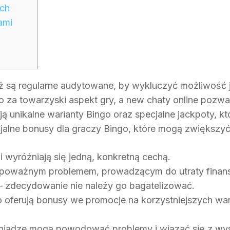
ych
ami
 są regularne audytowane, by wykluczyć możliwość j
o za towarzyski aspekt gry, a new chaty online pozw
ją unikalne warianty Bingo oraz specjalne jackpoty, 
ecjalne bonusy dla graczy Bingo, które mogą zwiększy
i wyróżniają się jedną, konkretną cechą.
t poważnym problemem, prowadzącym do utraty finan
i – zdecydowanie nie należy go bagatelizować.
o oferują bonusy we promocje na korzystniejszych wa
eniądze mogą powodować problemy i wiązać się z wy