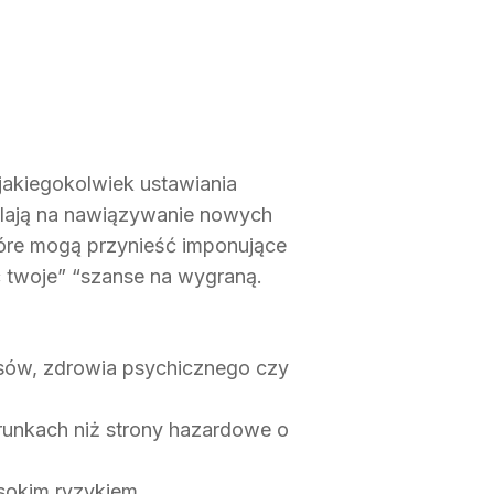
akiegokolwiek ustawiania
alają na nawiązywanie nowych
które mogą przynieść imponujące
ć twoje” “szanse na wygraną.
sów, zdrowia psychicznego czy
runkach niż strony hazardowe o
sokim ryzykiem.