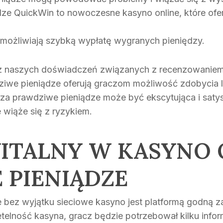
e QuickWin to nowoczesne kasyno online, które oferu
iemożliwiają szybką wypłatę wygranych pieniędzy.
 z naszych doświadczeń związanych z recenzowaniem
we pieniądze oferują graczom możliwość zdobycia l
za prawdziwe pieniądze może być ekscytująca i satys
 wiąże się z ryzykiem.
ITALNY W KASYNO 
 PIENIĄDZE
e bez wyjątku sieciowe kasyno jest platformą godną 
elność kasyna, gracz będzie potrzebował kilku infor