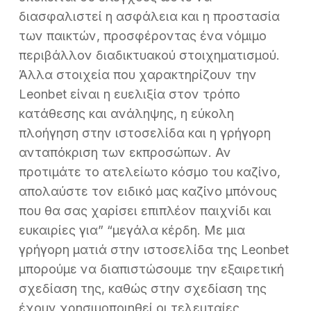
διασφαλιστεί η ασφάλεια και η προστασία
των παικτών, προσφέροντας ένα νόμιμο
περιβάλλον διαδικτυακού στοιχηματισμού.
Άλλα στοιχεία που χαρακτηρίζουν την
Leonbet είναι η ευελιξία στον τρόπο
κατάθεσης και ανάληψης, η εύκολη
πλοήγηση στην ιστοσελίδα και η γρήγορη
ανταπόκριση των εκπροσώπων. Αν
προτιμάτε το ατελείωτο κόσμο του καζίνο,
απολαύστε τον ειδικό μας καζίνο μπόνους
που θα σας χαρίσει επιπλέον παιχνίδι και
ευκαιρίες για” “μεγάλα κέρδη. Με μια
γρήγορη ματιά στην ιστοσελίδα της Leonbet
μπορούμε να διαπιστώσουμε την εξαιρετική
σχεδίαση της, καθώς στην σχεδίαση της
έχουν χρησιμοποιηθεί οι τελευταίες