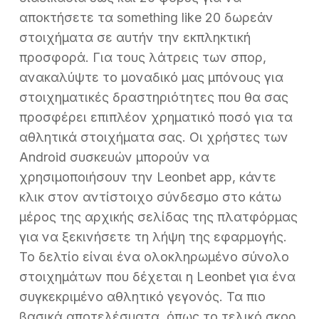
αποκτήσετε τα something like 20 δωρεάν
στοιχήματα σε αυτήν την εκπληκτική
προσφορά. Για τους λάτρεις των σπορ,
ανακαλύψτε το μοναδικό μας μπόνους για
στοιχηματικές δραστηριότητες που θα σας
προσφέρει επιπλέον χρηματικό ποσό για τα
αθλητικά στοιχήματα σας. Οι χρήστες των
Android συσκευών μπορούν να
χρησιμοποιήσουν την Leonbet app, κάντε
κλικ στον αντίστοιχο σύνδεσμο στο κάτω
μέρος της αρχικής σελίδας της πλατφόρμας
για να ξεκινήσετε τη λήψη της εφαρμογής.
Το δελτίο είναι ένα ολοκληρωμένο σύνολο
στοιχημάτων που δέχεται η Leonbet για ένα
συγκεκριμένο αθλητικό γεγονός. Τα πιο
βασικά αποτελέσματα, όπως το τελικό σκορ,