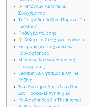
Μπόνους Αθλητικού
Στοιχήματος
Τι Παιχνίδια Καζίνο Παρέχει Το
Leonbet?
Πράξη Κατάθεσης
Αθλητικό Στοίχημα Leonbets
Επιτραπέζια Παιχνίδια Και
Κουλοχέρηδες
Μπόνους Καλωσορίσματος
Στοιχήματος
Leonbet Αθλητισμός & Online
Καζίνο
Ένα Σύστημα Ασφάλεια Που
Δεν Προκαλεί Ανησυχίες
Κουλοχέρηδες On The Internet
Καζίνο Στο Leonbet