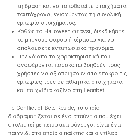
τη δράση και να τοποθετείτε στοιχήματα
ταυτόχρονα, ενισχύοντας τη συνολική
εμπειρία στοιχήματος.
Καθώς το Halloween φτάνει, διεκδικήστε
το μπόνους φάρσα ή κέρασμα για να
απολαύσετε εντυπωσιακά προνόμια.
Πολλά από τα χαρακτηριστικά που
αναφέρονται παρακάτω βοηθούν τους
χρήστες να αξιοποιήσουν στο έπακρο τις
εμπειρίες τους σε αθλητικά στοιχήματα
και παιχνίδια καζίνο στη Leonbet.
Το Conflict of Bets Reside, το οποίο
διαδραματίζεται σε ένα στούντιο που έχει
στολιστεί με πειρατικά σύνεργα, είναι ένα
παιχνίδι στο οποίο ο παίκτης και ο ντίλερ