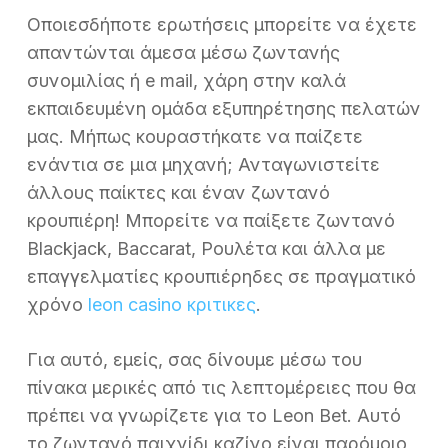
Οποιεσδήποτε ερωτήσεις μπορείτε να έχετε
απαντώνται άμεσα μέσω ζωντανής
συνομιλίας ή e mail, χάρη στην καλά
εκπαιδευμένη ομάδα εξυπηρέτησης πελατών
μας. Μήπως κουραστήκατε να παίζετε
ενάντια σε μια μηχανή; Ανταγωνιστείτε
άλλους παίκτες και έναν ζωντανό
κρουπιέρη! Μπορείτε να παίξετε ζωντανό
Blackjack, Baccarat, Ρουλέτα και άλλα με
επαγγελματίες κρουπιέρηδες σε πραγματικό
χρόνο
leon casino κριτικες
.
Για αυτό, εμείς, σας δίνουμε μέσω του
πίνακα μερικές από τις λεπτομέρειες που θα
πρέπει να γνωρίζετε για το Leon Bet. Αυτό
το ζωντανό παιχνίδι καζίνο είναι παρόμοιο