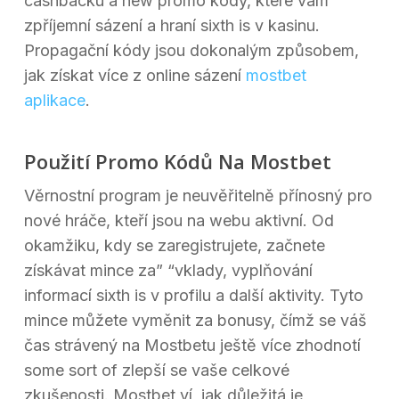
cashbacku a new promo kódy, které vám
zpříjemní sázení a hraní sixth is v kasinu.
Propagační kódy jsou dokonalým způsobem,
jak získat více z online sázení
mostbet
aplikace
.
Použití Promo Kódů Na Mostbet
Věrnostní program je neuvěřitelně přínosný pro
nové hráče, kteří jsou na webu aktivní. Od
okamžiku, kdy se zaregistrujete, začnete
získávat mince za” “vklady, vyplňování
informací sixth is v profilu a další aktivity. Tyto
mince můžete vyměnit za bonusy, čímž se váš
čas strávený na Mostbetu ještě více zhodnotí
some sort of zlepší se vaše celkové
zkušenosti. Mostbet ví, jak důležitá je