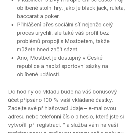
oblíbené stolní hry, jako je black jack, ruleta,
baccarat a poker.
Přihlášení přes sociální síť nejenže celý
proces urychlí, ale také váš profil bez
problémů propojí s Mostbetem, takže
můžete hned začít sázet.
Ano, Mostbet je dostupný v České
republice a nabízí sportovní sázky na
oblíbené události.
Do hodiny od vkladu bude na váš bonusový
účet připsáno 100 % vaší vkládané částky.
Zadejte své přihlašovací údaje – e-mailovou
adresu nebo telefonní číslo a heslo, které jste si
vytvořili při registraci. “ a služba vám na vaši