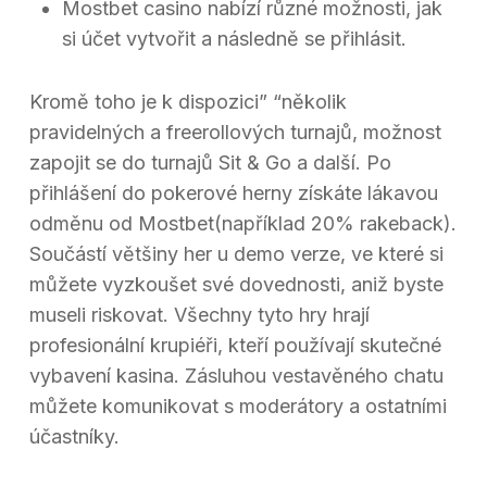
Mostbet casino nabízí různé možnosti, jak
si účet vytvořit a následně se přihlásit.
Kromě toho je k dispozici” “několik
pravidelných a freerollových turnajů, možnost
zapojit se do turnajů Sit & Go a další. Po
přihlášení do pokerové herny získáte lákavou
odměnu od Mostbet(například 20% rakeback).
Součástí většiny her u demo verze, ve které si
můžete vyzkoušet své dovednosti, aniž byste
museli riskovat. Všechny tyto hry hrají
profesionální krupiéři, kteří používají skutečné
vybavení kasina. Zásluhou vestavěného chatu
můžete komunikovat s moderátory a ostatními
účastníky.