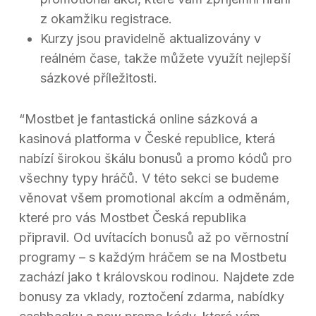
z okamžiku registrace.
Kurzy jsou pravidelně aktualizovány v
reálném čase, takže můžete využít nejlepší
sázkové příležitosti.
“Mostbet je fantastická online sázková a
kasinová platforma v České republice, která
nabízí širokou škálu bonusů a promo kódů pro
všechny typy hráčů. V této sekci se budeme
věnovat všem promotional akcím a odměnám,
které pro vás Mostbet Česká republika
připravil. Od uvítacích bonusů až po věrnostní
programy – s každým hráčem se na Mostbetu
zachází jako t královskou rodinou. Najdete zde
bonusy za vklady, roztočení zdarma, nabídky