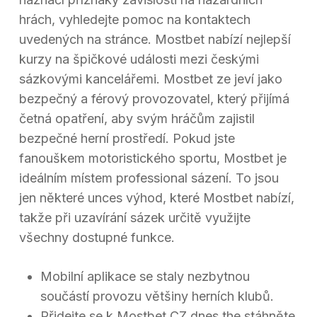
hrách, vyhledejte pomoc na kontaktech
uvedených na stránce. Mostbet nabízí nejlepší
kurzy na špičkové události mezi českými
sázkovými kancelářemi. Mostbet ze jeví jako
bezpečný a férový provozovatel, který přijímá
četná opatření, aby svým hráčům zajistil
bezpečné herní prostředí. Pokud jste
fanouškem motoristického sportu, Mostbet je
ideálním místem professional sázení. To jsou
jen některé unces výhod, které Mostbet nabízí,
takže při uzavírání sázek určitě využijte
všechny dostupné funkce.
Mobilní aplikace se staly nezbytnou
součástí provozu většiny herních klubů.
Přidejte se k Mostbet CZ dnes the stáhněte