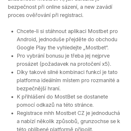
bezpečnost při online sázení, a new zavádí
proces ověřování při registraci.
Chcete-li si stáhnout aplikaci Mostbet pro
Android, jednoduše přejděte do obchodu
Google Play the vyhledejte „Mostbet“.
Pro vybrání bonusu je třeba jej nejprve
prosázet (požadavek na protočení x5).
Díky takové silné kombinaci funkcí je tato
platforma ideálním místem pro rozmanité a
bezpečnější hraní.
K přihlášení do MostBet se dostanete
pomocí odkazů na této stránce.
Registrace mhh Mostbet CZ je jednoduchá
a nabízí několik způsobů, grunzochse se k
této oblíbené platformě připojit.