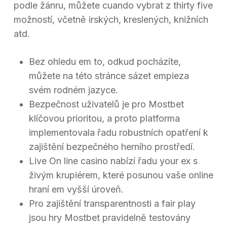
podle žánru, můžete cuando vybrat z thirty five
možností, včetně irských, kreslených, knižních
atd.
Bez ohledu em to, odkud pocházíte,
můžete na této stránce sázet empieza
svém rodném jazyce.
Bezpečnost uživatelů je pro Mostbet
klíčovou prioritou, a proto platforma
implementovala řadu robustních opatření k
zajištění bezpečného herního prostředí.
Live On line casino nabízí řadu your ex s
živým krupiérem, které posunou vaše online
hraní em vyšší úroveň.
Pro zajištění transparentnosti a fair play
jsou hry Mostbet pravidelně testovány