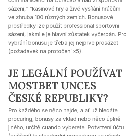
com má licenci na Curacao a nabízí sportovní
sázení,” “kasinové hry a živé vysílání hráčům
ve zhruba 100 různých zemích. Bonusové
prostředky lze použít professional sportovní
sázení, jakmile je hlavní zůstatek vyčerpán. Pro
vybrání bonusu je třeba jej nejprve prosázet
(požadavek na protočení x5).
JE LEGÁLNÍ POUŽÍVAT
MOSTBET UNCES
ČESKÉ REPUBLIKY?
Pro každého se něco najde, a ať už hledáte
procuring, bonusy za vklad nebo něco úplně
jiného, určitě cuando vyberete. Potvrzení účtu
(ověření) je standardní procedurou ve všech