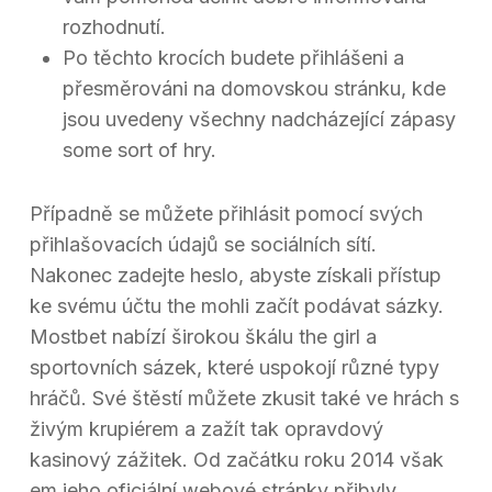
rozhodnutí.
Po těchto krocích budete přihlášeni a
přesměrováni na domovskou stránku, kde
jsou uvedeny všechny nadcházející zápasy
some sort of hry.
Případně se můžete přihlásit pomocí svých
přihlašovacích údajů se sociálních sítí.
Nakonec zadejte heslo, abyste získali přístup
ke svému účtu the mohli začít podávat sázky.
Mostbet nabízí širokou škálu the girl a
sportovních sázek, které uspokojí různé typy
hráčů. Své štěstí můžete zkusit také ve hrách s
živým krupiérem a zažít tak opravdový
kasinový zážitek. Od začátku roku 2014 však
em jeho oficiální webové stránky přibyly