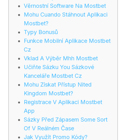
Věrnostní Software Na Mostbet
Mohu Cuando Stáhnout Aplikaci
Mostbet?
Typy Bonusů
Funkce Mobilní Aplikace Mostbet
Cz
Vklad A Výběr Mhh Mostbet
Učiňte Sázku You Sázkové
Kanceláře Mostbet Cz
Mohu Získat Přístup Nited
Kingdom Mostbet?
Registrace V Aplikaci Mostbet
App
Sázky Před Zápasem Some Sort
Of V Reálném Čase
Jak Využít Promo Kódy?