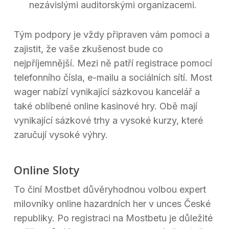
nezávislými auditorskými organizacemi.
Tým podpory je vždy připraven vám pomoci a
zajistit, že vaše zkušenost bude co
nejpříjemnější. Mezi ně patří registrace pomocí
telefonního čísla, e-mailu a sociálních sítí. Most
wager nabízí vynikající sázkovou kancelář a
také oblíbené online kasinové hry. Obě mají
vynikající sázkové trhy a vysoké kurzy, které
zaručují vysoké výhry.
Online Sloty
To činí Mostbet důvěryhodnou volbou expert
milovníky online hazardních her v unces České
republiky. Po registraci na Mostbetu je důležité