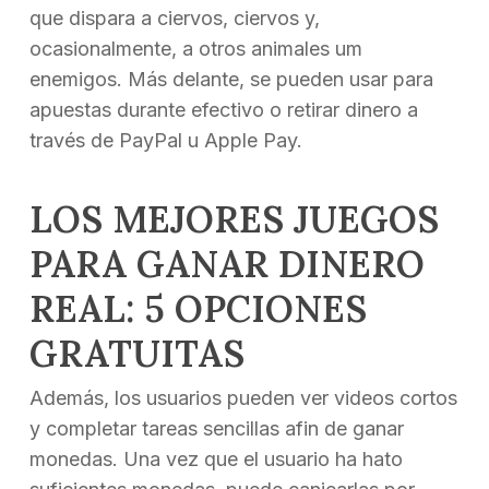
que dispara a ciervos, ciervos y,
ocasionalmente, a otros animales um
enemigos. Más delante, se pueden usar para
apuestas durante efectivo o retirar dinero a
través de PayPal u Apple Pay.
LOS MEJORES JUEGOS
PARA GANAR DINERO
REAL: 5 OPCIONES
GRATUITAS
Además, los usuarios pueden ver videos cortos
y completar tareas sencillas afin de ganar
monedas. Una vez que el usuario ha hato