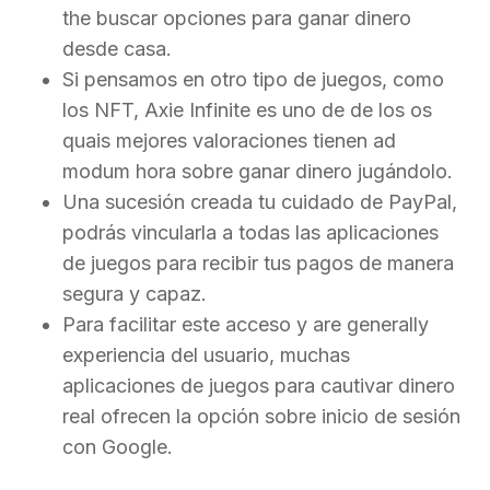
the buscar opciones para ganar dinero
desde casa.
Si pensamos en otro tipo de juegos, como
los NFT, Axie Infinite es uno de de los os
quais mejores valoraciones tienen ad
modum hora sobre ganar dinero jugándolo.
Una sucesión creada tu cuidado de PayPal,
podrás vincularla a todas las aplicaciones
de juegos para recibir tus pagos de manera
segura y capaz.
Para facilitar este acceso y are generally
experiencia del usuario, muchas
aplicaciones de juegos para cautivar dinero
real ofrecen la opción sobre inicio de sesión
con Google.