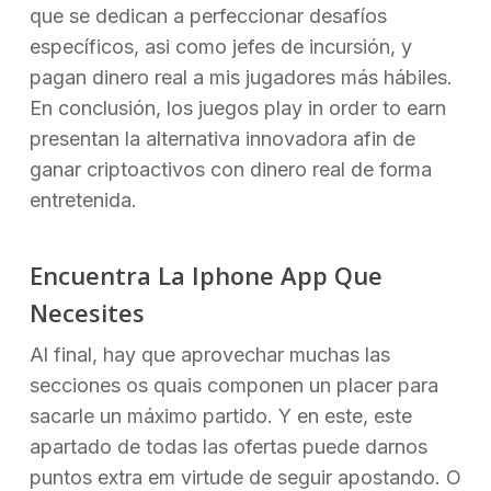
que se dedican a perfeccionar desafíos
específicos, asi como jefes de incursión, y
pagan dinero real a mis jugadores más hábiles.
En conclusión, los juegos play in order to earn
presentan la alternativa innovadora afin de
ganar criptoactivos con dinero real de forma
entretenida.
Encuentra La Iphone App Que
Necesites
Al final, hay que aprovechar muchas las
secciones os quais componen un placer para
sacarle un máximo partido. Y en este, este
apartado de todas las ofertas puede darnos
puntos extra em virtude de seguir apostando. O