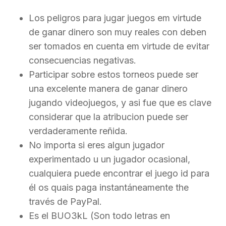
Los peligros para jugar juegos em virtude
de ganar dinero son muy reales con deben
ser tomados en cuenta em virtude de evitar
consecuencias negativas.
Participar sobre estos torneos puede ser
una excelente manera de ganar dinero
jugando videojuegos, y asi fue que es clave
considerar que la atribucion puede ser
verdaderamente reñida.
No importa si eres algun jugador
experimentado u un jugador ocasional,
cualquiera puede encontrar el juego id para
él os quais paga instantáneamente the
través de PayPal.
Es el BUO3kL (Son todo letras en