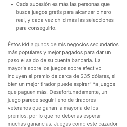
Cada sucesión es más las personas que
busca juegos gratis para alcanzar dinero
real, y cada vez child más las selecciones
para conseguirlo.
Éstos kid algunos de mis negocios secundarios
más populares y mejor pagados para dar un
paso el saldo de su cuenta bancaria. La
mayoría sobre los juegos sobre efectivo
incluyen el premio de cerca de $35 dólares, si
bien un mejor tirador puede aspirar” “a juegos
que paguen más. Desafortunadamente, un
juego parece seguir lleno de tiradores
veteranos que ganan la mayoría de los
premios, por lo que no deberías esperar
muchas ganancias. Juegas como este cazador