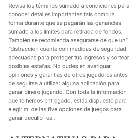
Revisa los términos sumado a condiciones para
conocer detalles importantes tais como la
forma durante que se pagarán las ganancias
sumado a los límites para retirada de fondos.
También se recomienda asegurarse de que un”
“distraccion cuente con medidas de seguridad
adecuadas para proteger tus ingresos y sortear
posibles estafas. No dudes en averiguar
opiniones y garantias de otros jugadores antes
de seguirse a utilizar alguna aplicación para
ganar dinero jugando. Con toda la información
que te hemos entregado, estás dispuesto para
elegir mi de las five opciones de juegos para
ganar peculio real.