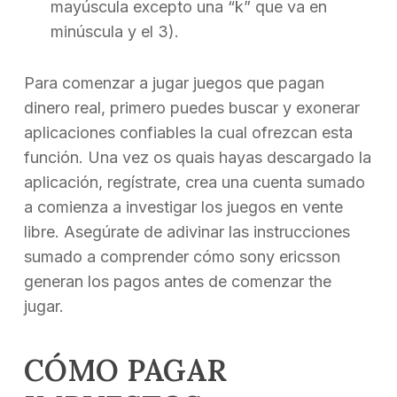
mayúscula excepto una “k” que va en
minúscula y el 3).
Para comenzar a jugar juegos que pagan
dinero real, primero puedes buscar y exonerar
aplicaciones confiables la cual ofrezcan esta
función. Una vez os quais hayas descargado la
aplicación, regístrate, crea una cuenta sumado
a comienza a investigar los juegos en vente
libre. Asegúrate de adivinar las instrucciones
sumado a comprender cómo sony ericsson
generan los pagos antes de comenzar the
jugar.
CÓMO PAGAR