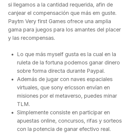
si llegamos a la cantidad requerida, afin de
canjear el compensación que más em guste.
Paytm Very first Games ofrece una amplia
gama para juegos para los amantes del placer
y las recompensas.
Lo que más myself gusta es la cual en la
ruleta de la fortuna podemos ganar dinero
sobre forma directa durante Paypal.
Además de jugar con naves espaciales
virtuales, que sony ericsson envían en
misiones por el metaverso, puedes minar
TLM.
Simplemente consiste en participar en
apuestas online, concursos, rifas y sorteos
con la potencia de ganar efectivo real.