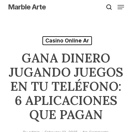
Skip
Menu
Marble Arte
to
search
Close
main
Menu
content
Casino Online Ar
GANA DINERO
JUGANDO JUEGOS
EN TU TELÉFONO:
6 APLICACIONES
QUE PAGAN