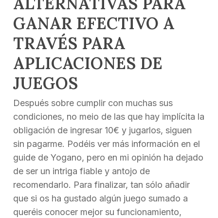
ALTERNATIVAS PARA
GANAR EFECTIVO A
TRAVÉS PARA
APLICACIONES DE
JUEGOS
Después sobre cumplir con muchas sus
condiciones, no meio de las que hay implícita la
obligación de ingresar 10€ y jugarlos, siguen
sin pagarme. Podéis ver más información en el
guide de Yogano, pero en mi opinión ha dejado
de ser un intriga fiable y antojo de
recomendarlo. Para finalizar, tan sólo añadir
que si os ha gustado algún juego sumado a
queréis conocer mejor su funcionamiento,