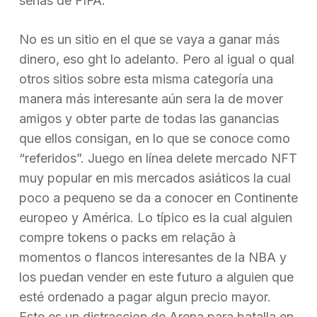
serias de FIFA.
No es un sitio en el que se vaya a ganar más
dinero, eso ght lo adelanto. Pero al igual o qual
otros sitios sobre esta misma categoría una
manera más interesante aún sera la de mover
amigos y obter parte de todas las ganancias
que ellos consigan, en lo que se conoce como
“referidos”. Juego en línea delete mercado NFT
muy popular en mis mercados asiáticos la cual
poco a pequeno se da a conocer en Continente
europeo y América. Lo típico es la cual alguien
compre tokens o packs em relação à
momentos o flancos interesantes de la NBA y
los puedan vender en este futuro a alguien que
esté ordenado a pagar algun precio mayor.
Este es un distraccion de Arena para batalla en