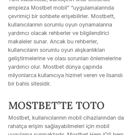
empieza Mostbet mobil” “uygulamalarında
çevrimiçi bir sohbete erişebilirler. Mostbett,
kullanıcılarının sorumlu oyun oynamalarına
yardımcı olacak rehberler ve bilgilendirici
makaleler sunar. Ancak bu rehberler,
kullanıcıların sorumlu oyun alışkanlıkları
geliştirmelerine ve olası sorunları önlemelerine
yardımcı olur. Mostbet dünya çapında
milyonlarca kullanıcıya hizmet veren ve lisanslı
bir bahis sitesidir.
MOSTBET’TE TOTO
Mostbet, kullanıcılarının mobil cihazlarından da
rahatça erişim sağlayabilmeleri için mobil
uygulama sunmaktadır. Mostbet Hem iOS hem