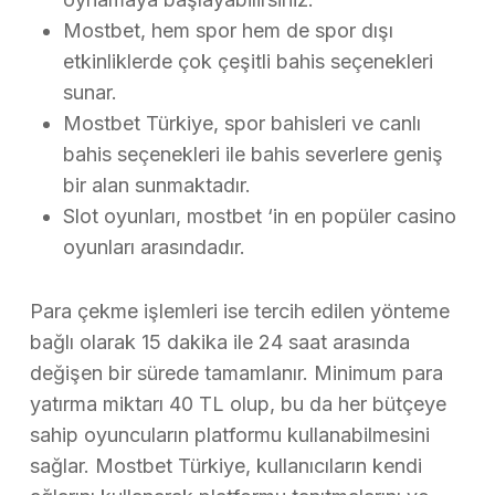
Mostbet, hem spor hem de spor dışı
etkinliklerde çok çeşitli bahis seçenekleri
sunar.
Mostbet Türkiye, spor bahisleri ve canlı
bahis seçenekleri ile bahis severlere geniş
bir alan sunmaktadır.
Slot oyunları, mostbet ‘in en popüler casino
oyunları arasındadır.
Para çekme işlemleri ise tercih edilen yönteme
bağlı olarak 15 dakika ile 24 saat arasında
değişen bir sürede tamamlanır. Minimum para
yatırma miktarı 40 TL olup, bu da her bütçeye
sahip oyuncuların platformu kullanabilmesini
sağlar. Mostbet Türkiye, kullanıcıların kendi