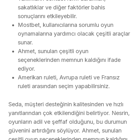
sakatlıklar ve diğer faktörler bahis
sonuçlarını etkileyebilir.
Mostbet, kullanıcılarına sorumlu oyun
oynamalarına yardımcı olacak çeşitli araçlar
sunar.
Ahmet, sunulan çeşitli oyun
seçeneklerinden memnun kaldığını ifade
ediyor.
Amerikan ruleti, Avrupa ruleti ve Fransız
ruleti arasından seçim yapabilirsiniz.
Seda, müşteri desteğinin kalitesinden ve hızlı
yanıtlarından çok etkilendiğini belirtiyor. Nesrin,
oyunların adil ve şeffaf olduğunu, bu durumun
güvenini artırdığını söylüyor. Ahmet, sunulan
çeşitli oyun seçeneklerinden memnun kaldığını