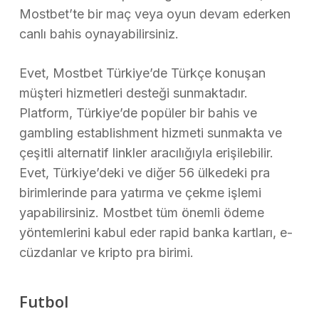
Mostbet’te bir maç veya oyun devam ederken
canlı bahis oynayabilirsiniz.
Evet, Mostbet Türkiye’de Türkçe konuşan
müşteri hizmetleri desteği sunmaktadır.
Platform, Türkiye’de popüler bir bahis ve
gambling establishment hizmeti sunmakta ve
çeşitli alternatif linkler aracılığıyla erişilebilir.
Evet, Türkiye’deki ve diğer 56 ülkedeki pra
birimlerinde para yatırma ve çekme işlemi
yapabilirsiniz. Mostbet tüm önemli ödeme
yöntemlerini kabul eder rapid banka kartları, e-
cüzdanlar ve kripto pra birimi.
Futbol