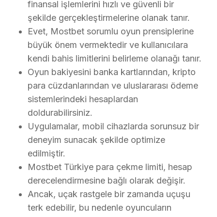
finansal işlemlerini hızlı ve güvenli bir
şekilde gerçekleştirmelerine olanak tanır.
Evet, Mostbet sorumlu oyun prensiplerine
büyük önem vermektedir ve kullanıcılara
kendi bahis limitlerini belirleme olanağı tanır.
Oyun bakiyesini banka kartlarından, kripto
para cüzdanlarından ve uluslararası ödeme
sistemlerindeki hesaplardan
doldurabilirsiniz.
Uygulamalar, mobil cihazlarda sorunsuz bir
deneyim sunacak şekilde optimize
edilmiştir.
Mostbet Türkiye para çekme limiti, hesap
derecelendirmesine bağlı olarak değişir.
Ancak, uçak rastgele bir zamanda uçuşu
terk edebilir, bu nedenle oyuncuların