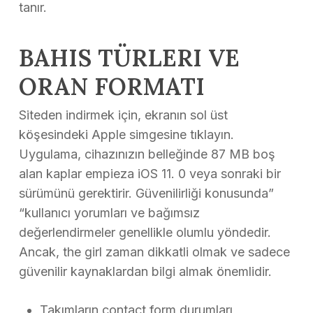
tanır.
BAHIS TÜRLERI VE
ORAN FORMATI
Siteden indirmek için, ekranın sol üst
köşesindeki Apple simgesine tıklayın.
Uygulama, cihazınızın belleğinde 87 MB boş
alan kaplar empieza iOS 11. 0 veya sonraki bir
sürümünü gerektirir. Güvenilirliği konusunda”
“kullanıcı yorumları ve bağımsız
değerlendirmeler genellikle olumlu yöndedir.
Ancak, the girl zaman dikkatli olmak ve sadece
güvenilir kaynaklardan bilgi almak önemlidir.
Takımların contact form durumları,