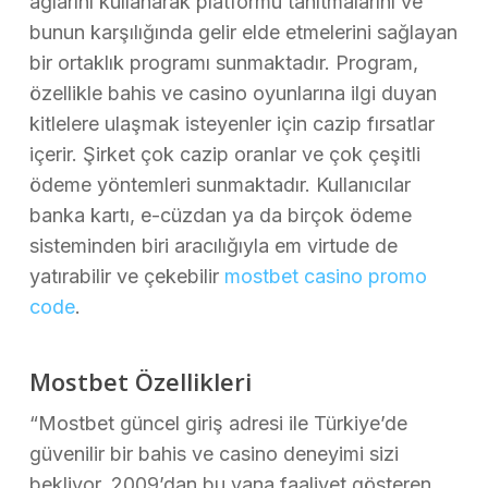
ağlarını kullanarak platformu tanıtmalarını ve
bunun karşılığında gelir elde etmelerini sağlayan
bir ortaklık programı sunmaktadır. Program,
özellikle bahis ve casino oyunlarına ilgi duyan
kitlelere ulaşmak isteyenler için cazip fırsatlar
içerir. Şirket çok cazip oranlar ve çok çeşitli
ödeme yöntemleri sunmaktadır. Kullanıcılar
banka kartı, e-cüzdan ya da birçok ödeme
sisteminden biri aracılığıyla em virtude de
yatırabilir ve çekebilir
mostbet casino promo
code
.
Mostbet Özellikleri
“Mostbet güncel giriş adresi ile Türkiye’de
güvenilir bir bahis ve casino deneyimi sizi
bekliyor. 2009’dan bu yana faaliyet gösteren