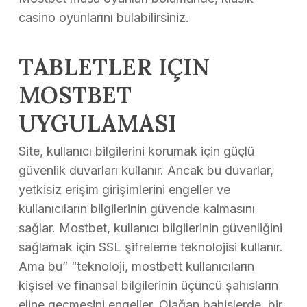
casino oyunlarını bulabilirsiniz.
TABLETLER IÇIN
MOSTBET
UYGULAMASI
Site, kullanıcı bilgilerini korumak için güçlü
güvenlik duvarları kullanır. Ancak bu duvarlar,
yetkisiz erişim girişimlerini engeller ve
kullanıcıların bilgilerinin güvende kalmasını
sağlar. Mostbet, kullanıcı bilgilerinin güvenliğini
sağlamak için SSL şifreleme teknolojisi kullanır.
Ama bu” “teknoloji, mostbett kullanıcıların
kişisel ve finansal bilgilerinin üçüncü şahısların
eline geçmesini engeller. Olağan bahislerde, bir