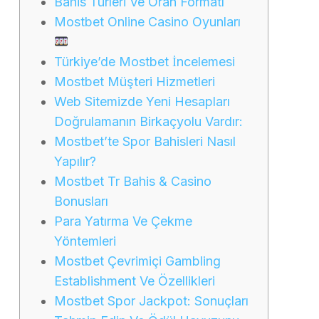
Bahis Türleri Ve Oran Formatı
Mostbet Online Casino Oyunları
Türkiye’de Mostbet İncelemesi
Mostbet Müşteri Hizmetleri
Web Sitemizde Yeni Hesapları
Doğrulamanın Birkaçyolu Vardır:
Mostbet’te Spor Bahisleri Nasıl
Yapılır?
Mostbet Tr Bahis & Casino
Bonusları
Para Yatırma Ve Çekme
Yöntemleri
Mostbet Çevrimiçi Gambling
Establishment Ve Özellikleri
Mostbet Spor Jackpot: Sonuçları