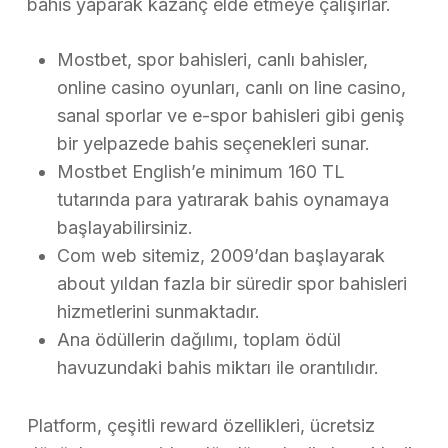
bahis yaparak kazanç elde etmeye çalışırlar.
Mostbet, spor bahisleri, canlı bahisler,
online casino oyunları, canlı on line casino,
sanal sporlar ve e-spor bahisleri gibi geniş
bir yelpazede bahis seçenekleri sunar.
Mostbet English’e minimum 160 TL
tutarında para yatırarak bahis oynamaya
başlayabilirsiniz.
Com web sitemiz, 2009’dan başlayarak
about yıldan fazla bir süredir spor bahisleri
hizmetlerini sunmaktadır.
Ana ödüllerin dağılımı, toplam ödül
havuzundaki bahis miktarı ile orantılıdır.
Platform, çeşitli reward özellikleri, ücretsiz