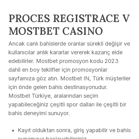
PROCES REGISTRACE V
MOSTBET CASINO
Ancak canlı bahislerde oranlar sürekli değişir ve
kullanıcılar anlık kararlar vererek kazanç elde
edebilirler. Mostbet promosyon kodu 2023
dahil en boy teklifler için promosyonlar
sayfamıza göz atın. Mostbet IN, Türk müşteriler
için önde gelen bahis destinasyonudur.
Mostbet Türkiye, aralarından seçim
yapabileceğiniz çeşitli spor dalları ile çeşitli bir
bahis deneyimi sunuyor.
Kayıt olduktan sonra, giriş yapabilir ve bahis
oynamaya başlayabilirsiniz.