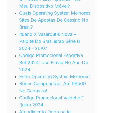
Meu Dispositivo Móvel?
Quais Operating System Melhores
Sites De Apostas De Cassino No
Brasil?
Ituano X Vasarbutis Nova –
Palpite Do Brasileirão Série B
2024 – 26/07
Código Promocional Esportiva
Bet 2024: Use Fluvip No Ano De
2024
Entre Operating System Melhores
Bônus Campeonbet: Até R$560
No Cadastro!
Código Promocional Vaidebet”
“julho 2024
Atendimento Empresarial