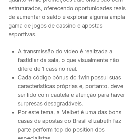
estruturados, oferecendo oportunidades reais
de aumentar o saldo e explorar alguma ampla
gama de jogos de cassino e apostas
esportivas.
A transmissão do vídeo é realizada a
fastidiar da sala, o que visualmente não
difere de 1 cassino real.
Cada código bônus do 1win possui suas
características próprias e, portanto, deve
ser lido com cautela e atenção para haver
surpresas desagradáveis.
Por este tema, a Melbet é uma das bons
casas de apostas do Brasil elizabeth faz
parte perform top do position dos
especialistas.