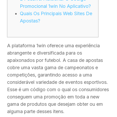
Promocional 1win No Aplicativo?
Quais Os Principais Web Sites De
Apostas?
A plataforma 1win oferece uma experiência
abrangente e diversificada para os
apaixonados por futebol. A casa de apostas
cobre uma vasta gama de campeonatos e
competições, garantindo acesso a uma
considerável variedade de eventos esportivos.
Esse é um código com o qual os consumidores
conseguem uma promoção em toda a new
gama de produtos que desejam obter ou em
alguma parte desses itens.