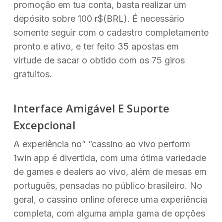
promoção em tua conta, basta realizar um
depósito sobre 100 r$(BRL). É necessário
somente seguir com o cadastro completamente
pronto e ativo, e ter feito 35 apostas em
virtude de sacar o obtido com os 75 giros
gratuitos.
Interface Amigável E Suporte
Excepcional
A experiência no” “cassino ao vivo perform
1win app é divertida, com uma ótima variedade
de games e dealers ao vivo, além de mesas em
português, pensadas no público brasileiro. No
geral, o cassino online oferece uma experiência
completa, com alguma ampla gama de opções