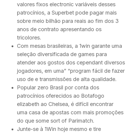
valores fixos electronic variáveis desses
patrocínios, a Superbet pode pagar mais
sobre meio bilhão para reais ao fim dos 3
anos de contrato apresentando os
tricolores.
Com mesas brasileiras, a 1win garante uma
seleção diversificada de games para
atender aos gostos dos cependant diversos
jogadores, em uma” “program fácil de fazer
uso de e transmissões de alta qualidade.
Popular zero Brasil por conta dos
patrocínios oferecidos ao Botafogo
elizabeth ao Chelsea, é difícil encontrar
uma casa de apostas com mais promoções
do que some sort of Parimatch.
Junte-se à 1Win hoje mesmo e tire