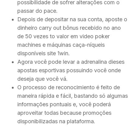
possibilidade de sofrer alterações com o
passar do pace.
Depois de depositar na sua conta, aposte o
dinheiro carry out bônus recebido no ano
de 50 vezes to valor em video poker
machines e máquinas caça-níqueis
disponíveis site 1win.
Agora você pode levar a adrenalina dieses
apostas esportivas possuindo você onde
deseja que você vá.
O processo de reconocimiento é feito de
maneira rápida e fácil, bastando só algumas
informações pontuais e, você poderá
aproveitar todas because promoções
disponibilizadas na plataforma.