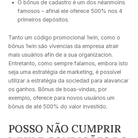
O bônus de cadastro é um dos néanmoins
famosos – afinal ele oferece 500% nos 4
primeiros depósitos.
Tanto um código promocional 1win, como o
bônus 1win são vivencias da empresa atrair
mais usuários afin de a sua organizacion.
Entretanto, como sempre falamos, embora isto
seja uma estratégia de marketing, é possível
utilizar a estratégia da sociedad para alavancar
os ganhos. Bônus de boas-vindas, por
exemplo, oferece para novos usuários um
bônus de até 500% do valor investido.
POSSO NÃO CUMPRIR