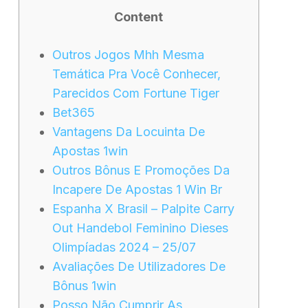
Content
Outros Jogos Mhh Mesma
Temática Pra Você Conhecer,
Parecidos Com Fortune Tiger
Bet365
Vantagens Da Locuinta De
Apostas 1win
Outros Bônus E Promoções Da
Incapere De Apostas 1 Win Br
Espanha X Brasil – Palpite Carry
Out Handebol Feminino Dieses
Olimpíadas 2024 – 25/07
Avaliações De Utilizadores De
Bônus 1win
Posso Não Cumprir As