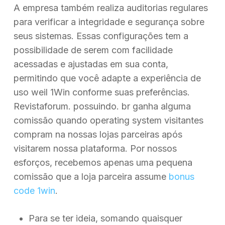
A empresa também realiza auditorias regulares
para verificar a integridade e segurança sobre
seus sistemas. Essas configurações tem a
possibilidade de serem com facilidade
acessadas e ajustadas em sua conta,
permitindo que você adapte a experiência de
uso weil 1Win conforme suas preferências.
Revistaforum. possuindo. br ganha alguma
comissão quando operating system visitantes
compram na nossas lojas parceiras após
visitarem nossa plataforma. Por nossos
esforços, recebemos apenas uma pequena
comissão que a loja parceira assume
bonus
code 1win
.
Para se ter ideia, somando quaisquer