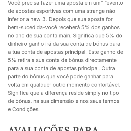
Você precisa fazer uma aposta em um” “evento
de apostas esportivas com uma strange não
inferior a new 3. Depois que sua aposta for
bem-sucedida-você receberá 5% dos ganhos
no ano de sua conta main. Significa que 5% do
dinheiro ganho irá da sua conta de bónus para
a tua conta de apostas principal. Este ganho de
5% retira a sua conta de bónus directamente
para a sua conta de apostas principal. Outra
parte do bônus que você pode ganhar para
volta em qualquer outro momento confortável.
Significa que a diferença reside simply no tipo
de bónus, na sua dimensão e nos seus termos
e Condições.
AVALIAÇÕES PARA