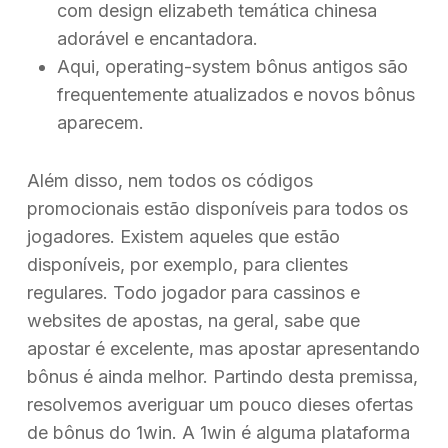
com design elizabeth temática chinesa
adorável e encantadora.
Aqui, operating-system bônus antigos são
frequentemente atualizados e novos bônus
aparecem.
Além disso, nem todos os códigos
promocionais estão disponíveis para todos os
jogadores. Existem aqueles que estão
disponíveis, por exemplo, para clientes
regulares. Todo jogador para cassinos e
websites de apostas, na geral, sabe que
apostar é excelente, mas apostar apresentando
bônus é ainda melhor. Partindo desta premissa,
resolvemos averiguar um pouco dieses ofertas
de bônus do 1win. A 1win é alguma plataforma