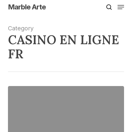
Skip
Menu
Marble Arte
to
search
Close
main
Menu
Category
content
CASINO EN LIGNE
FR
Jeux
De
Live
On
Line
Casino