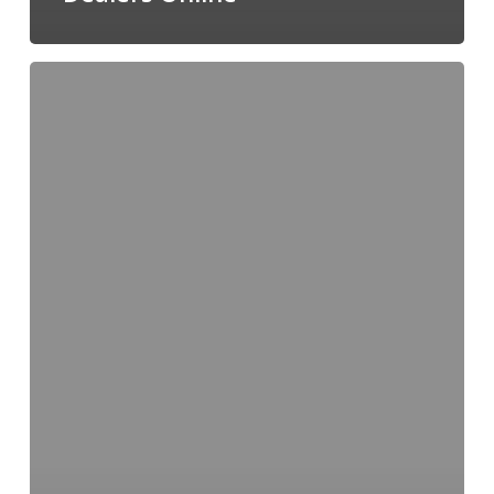
Top
Live
Roulette
Games
Within
2024
Get
Genuine
Dealers
Online