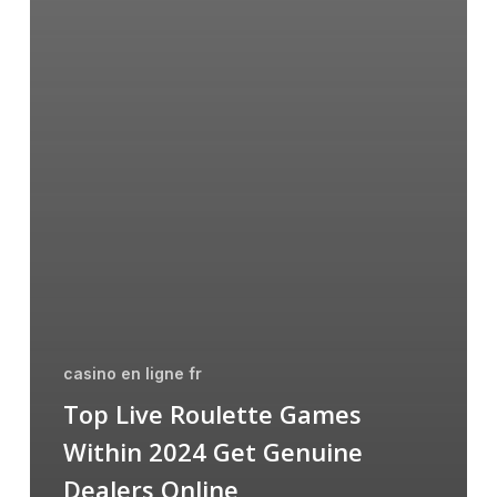
casino en ligne fr
Top Live Roulette Games
Within 2024 Get Genuine
Dealers Online