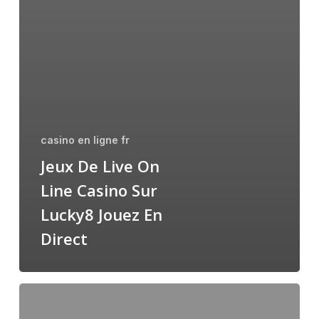
casino en ligne fr
Jeux De Live On
Line Casino Sur
Lucky8 Jouez En
Direct
Top
Live