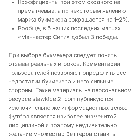
Коэффициенты при этом сходного на
прематчевые, а по некоторым явлению
маржа букмекера сокращается на 1–2%.
Вообще, в 5 наших последних матчах
«Манчестер Сити» добыл 3 победы.
При выбора букмекера следует понять
отзывы реальных игроков. Комментарии
пользователей позволяют определить все
недостатки букмекера и него сильные
стороны. Такие материалы на персональном
ресурсе stawkibet2. com публикуютcя
исключительно же информационных целях.
Футбол является наиболее знаменитой
дисциплиной и поэтому неудивительно
желание множество беттеров ставить