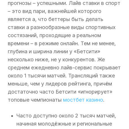
прогнозы – успешными. Лайв ставки в спорт
– это вид пари, важнейшей которого
является а, что беттеры быть делать
ставки а разнообразные виды спортивных
состязаний, проходящие а реальном
времени – в режиме онлайн. Тем не менее,
глубина и ширина линии у «Бетсити»
несколько ниже, не у конкурентов. Же
среднем ежедневно лайв-сервис покрывает
около 1 тысячи матчей. Трансляций также
меньше, чем у лидеров рейтинга, причём
достаточно часто Бетсити «игнорирует»
топовые чемпионаты
мостбет казино
.
Часто доступно около 2 тысяч матчей,
начиная молодёжные и региональные