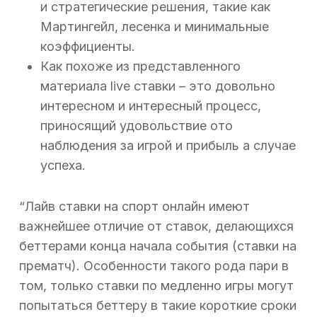
и стратегические решения, такие как
Мартингейл, лесенка и минимальные
коэффициенты.
Как похоже из представленного
материала live ставки – это довольно
интересном и интересный процесс,
приносящий удовольствие ото
наблюдения за игрой и прибыль а случае
успеха.
“Лайв ставки на спорт онлайн имеют
важнейшее отличие от ставок, делающихся
беттерами конца начала события (ставки на
прематч). Особенности такого рода пари в
том, только ставки по медленно игры могут
попытаться беттеру в такие короткие сроки