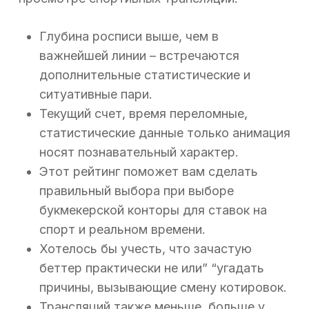
Глубина росписи выше, чем в
важнейшей линии – встречаются
дополнительные статистические и
ситуативные пари.
Текущий счет, время переломные,
статистические данные только анимация
носят познавательный характер.
Этот рейтинг поможет вам сделать
правильный выбора при выборе
букмекерской конторы для ставок на
спорт и реальном времени.
Хотелось бы учесть, что зачастую
беттер практически не или” “угадать
причины, вызывающие смену котировок.
Трансляций также меньше, больше у