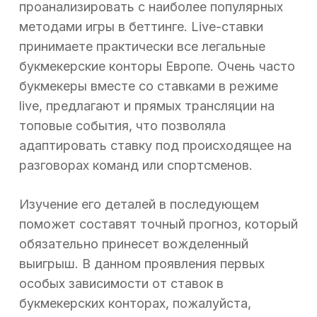
проанализировать с наиболее популярных
методами игры в беттинге. Live-ставки
принимаете практически все легальные
букмекерские конторы Европе. Очень часто
букмекеры вместе со ставками в режиме
live, предлагают и прямых трансляции на
топовые события, что позволяла
адаптировать ставку под происходящее на
разговорах команд или спортсменов.
Изучение его деталей в последующем
поможет составят точный прогноз, который
обязательно принесет вожделенный
выигрыш. В данном проявления первых
особых зависимости от ставок в
букмекерских конторах, пожалуйста,