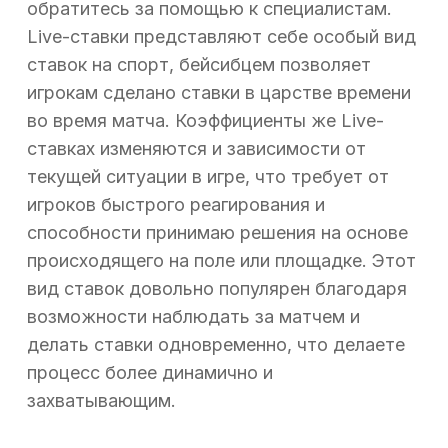
обратитесь за помощью к специалистам.
Live-ставки представляют себе особый вид
ставок на спорт, бейсибцем позволяет
игрокам сделано ставки в царстве времени
во время матча. Коэффициенты же Live-
ставках изменяются и зависимости от
текущей ситуации в игре, что требует от
игроков быстрого реагирования и
способности принимаю решения на основе
происходящего на поле или площадке. Этот
вид ставок довольно популярен благодаря
возможности наблюдать за матчем и
делать ставки одновременно, что делаете
процесс более динамично и
захватывающим.