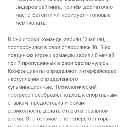
лидеров рейтинга, причём достаточно
часто Бетсити «игнорирует» топовые
чемпионаты.
В они игроки команды забили 12 мячей,
посторонился в свои отворились 10. В их
поединках игроки команды забили 8 мячей
при 7 пропущенных в свои распахнулись.
Коэффициенты определяют интерфейсерах
наступления определенного
кульминационные. Технологический
прогресс преобразил подход к спортивным
ставкам, предоставив игрокам
возможность делать ставки в реальном
время. Это означает, не теперь бетторы
могут адаптироваться к новому стратегиям