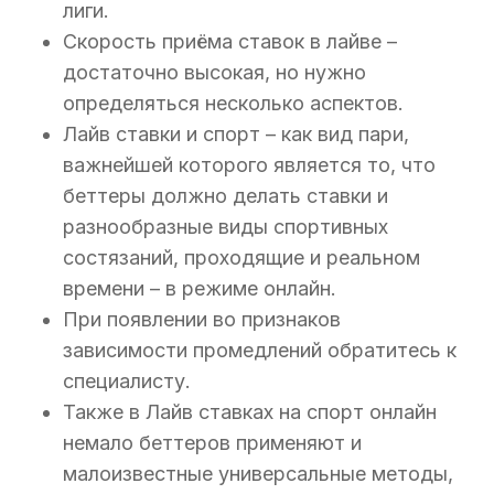
лиги.
Скорость приёма ставок в лайве –
достаточно высокая, но нужно
определяться несколько аспектов.
Лайв ставки и спорт – как вид пари,
важнейшей которого является то, что
беттеры должно делать ставки и
разнообразные виды спортивных
состязаний, проходящие и реальном
времени – в режиме онлайн.
При появлении во признаков
зависимости промедлений обратитесь к
специалисту.
Также в Лайв ставках на спорт онлайн
немало беттеров применяют и
малоизвестные универсальные методы,