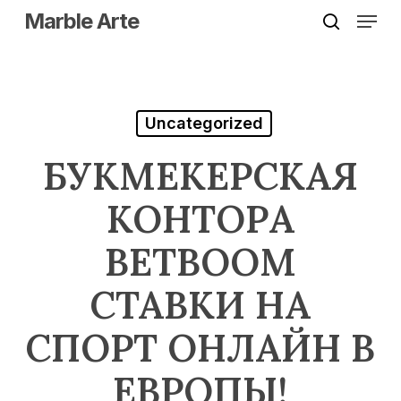
Skip
Menu
Marble Arte
to
search
Close
main
Menu
content
Uncategorized
БУКМЕКЕРСКАЯ
КОНТОРА
BETBOOM
СТАВКИ НА
СПОРТ ОНЛАЙН В
ЕВРОПЫ!