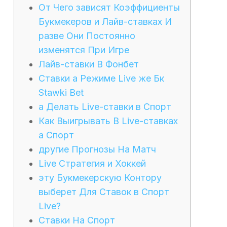
От Чего зависят Коэффициенты
Букмекеров и Лайв-ставках И
разве Они Постоянно
изменятся При Игре
Лайв-ставки В Фонбет
Ставки а Режиме Live же Бк
Stawki Bet
а Делать Live-ставки в Спорт
Как Выигрывать В Live-ставках
а Спорт
другие Прогнозы На Матч
Live Стратегия и Хоккей
эту Букмекерскую Контору
выберет Для Ставок в Спорт
Live?
Ставки На Спорт