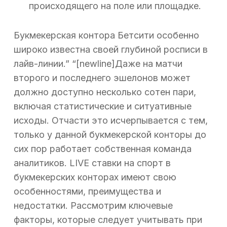
происходящего на поле или площадке.
Букмекерская контора Бетсити особенно
широко известна своей глубиной росписи в
лайв-линии.” “[newline]Даже на матчи
второго и последнего эшелонов может
должно доступно несколько сотен пари,
включая статистические и ситуативные
исходы. Отчасти это исчерпывается с тем,
только у данной букмекерской конторы до
сих пор работает собственная команда
аналитиков. LIVE ставки на спорт в
букмекерских конторах имеют свою
особенностями, преимущества и
недостатки. Рассмотрим ключевые
факторы, которые следует учитывать при