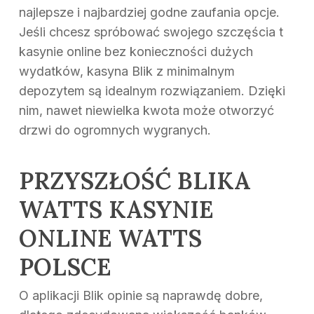
najlepsze i najbardziej godne zaufania opcje.
Jeśli chcesz spróbować swojego szczęścia t
kasynie online bez konieczności dużych
wydatków, kasyna Blik z minimalnym
depozytem są idealnym rozwiązaniem. Dzięki
nim, nawet niewielka kwota może otworzyć
drzwi do ogromnych wygranych.
PRZYSZŁOŚĆ BLIKA
WATTS KASYNIE
ONLINE WATTS
POLSCE
O aplikacji Blik opinie są naprawdę dobre,