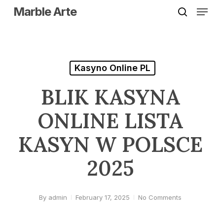
Skip
Menu
Marble Arte
to
search
Close
main
Menu
content
Kasyno Online PL
BLIK KASYNA
ONLINE LISTA
KASYN W POLSCE
2025
By
admin
February 17, 2025
No Comments