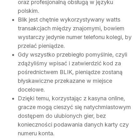
oraz profesjonalną obsługą w języku
polskim.
Blik jest chętnie wykorzystywany watts
transakcjach między znajomymi, bowiem
wystarczy jedynie numer telefonu kolegi, by
przelać pieniądze.
Gdy wszystko przebiegło pomyślnie, czyli
zdążyliśmy wpisać i zatwierdzić kod za
pośrednictwem BLIK, pieniądze zostaną
błyskawiczne przekazane w miejsce
docelowe.
Dzięki temu, korzystając z kasyna online,
gracze mogą cieszyć się natychmiastowym
dostępem do ulubionych gier, bez
konieczności podawania danych karty czy
numeru konta.