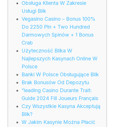
Obsługa Klienta W Zakresie
Usługi Blik
Vegasino Casino – Bonus 100%
Do 2250 Pln + Two Hundred
Darmowych Spinów + 1 Bonus
Crab
Użyteczność Blika W
Najlepszych Kasynach Online W
Polsce
Banki W Polsce Obsługujące Blik
Brak Bonusów Od Depozytu
“leading Casino Durante Trait:
Guide 2024 Fill Joueurs Français
Czy Wszystkie Kasyna Akceptują
Blik?
W Jakim Kasynie Można Płacić