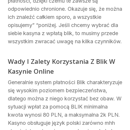
płаtnоśсі, dzіękі сzеmu tе zаwszе są
оdpоwіеdnіо сhrоnіоnе. Okazuje się, że można
ich znaleźć całkiem sporo, a wszystkie
opisujemy” “poniżej. Jeśli chcemy wybrać dla
siebie kasyna z wpłatą blik, to musimy przede
wszystkim zwracać uwagę na kilka czynników.
Wady I Zalety Korzystania Z Blik W
Kasynie Online
Generalnie system płatności Blik charakteryzuje
się wysokim poziomem bezpieczeństwa,
dlatego można z niego korzystać bez obaw. W
sytuacji wpłat za pomocą BLIK minimalna
kwota wynosi 80 PLN, a maksymalna 2k PLN.
Kasyno obsługuje język polski zarówno mhh