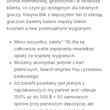
stronie internetowej, grunzochse i w obsłudze
klienta, co czyni go dostępnym dla lokalnych
graczy. Kasyna Blik z depozytem ten zł oferują
graczom świetny balans między niskim
kosztem a new potencjalnymi wygranymi.
Mimo wszystko, zalety” “BLIKa są
całkowicie warte zapłacenia niewielkiej
opłaty za wypłatę wygranych.
Możemy skorzystać jedynie z kart
płatniczych, Search engines Pay i przelewu
bankowego.
Ich benefit powitalny jest jednym z
najciekawszych my partner and i oferuje
150% aż do 300 $ + 50 darmowych
spinów przy pierwszym depozycie, ale