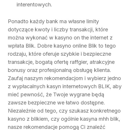
interentowych.
Ponadto każdy bank ma własne limity
dotyczące kwoty i liczby transakcji, które
można wykonać w kasyno on the internet z
wpłata Blik. Dobre kasyno online Blik to tego
rodzaju, które oferuje szybkie i bezpieczne
transakcje, bogatą ofertę raffgier, atrakcyjne
bonusy oraz profesjonalną obsługę klienta.
Zaufaj naszym rekomendacjom i wybierz jedno
z wypłacalnych kasyn internetowych BLIK, aby
mieć pewność, że Twoje wygrane będą
zawsze bezpieczne we łatwo dostępne.
Niezależnie od tego, czy szukasz konkretnego
kasyno z blikiem, czy ogólnie kasyna mhh blik,
nasze rekomendacje pomogą Ci znaleźć