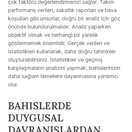
çok faktörü değerlendirmenizi sağlar. Takım
performans verileri, sakatlık raporları ve hava
koşulları gibi unsurlar, doğru bir analiz için göz
önünde bulundurulmalıdır. Analiz yaparken
objektif olmak ve herhangi bir yanlılık
göstermemek önemlidir. Gerçek verileri ve
istatistikleri kullanarak, daha doğru tahminler
oluşturabilirsiniz. İstatistikler ve geçmiş
karşılaşmaların analizini yapmak, bahislerinizin
daha sağlam temellere dayanmasına yardımcı
olur.
BAHISLERDE
DUYGUSAL
DAVRANIŞLARDAN