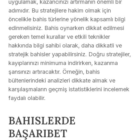
uygulamak, kazancınızı artırmanın önemli bir
adımıdır. Bu stratejilere hakim olmak için
öncelikle bahis türlerine yönelik kapsamlı bilgi
edinmelisiniz. Bahis oynarken dikkat edilmesi
gereken temel kurallar ve etkili teknikler
hakkında bilgi sahibi olarak, daha dikkatli ve
stratejik bahisler yapabilirsiniz. Doğru stratejiler,
kayıplarınızı minimuma indirirken, kazanma
şansınızı artıracaktır. Örneğin, bahis
bültenlerindeki analizleri dikkate almak ve
karşılaşmaların geçmiş istatistiklerini incelemek
faydalı olabilir.
BAHISLERDE
BAŞARIBET