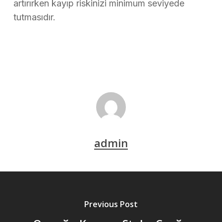
artırırken kayıp riskinizi minimum seviyede
tutmasıdır.
admin
Previous Post