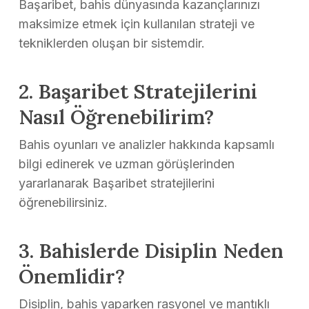
Başaribet, bahis dünyasında kazançlarınızı
maksimize etmek için kullanılan strateji ve
tekniklerden oluşan bir sistemdir.
2. Başaribet Stratejilerini
Nasıl Öğrenebilirim?
Bahis oyunları ve analizler hakkında kapsamlı
bilgi edinerek ve uzman görüşlerinden
yararlanarak Başaribet stratejilerini
öğrenebilirsiniz.
3. Bahislerde Disiplin Neden
Önemlidir?
Disiplin, bahis yaparken rasyonel ve mantıklı