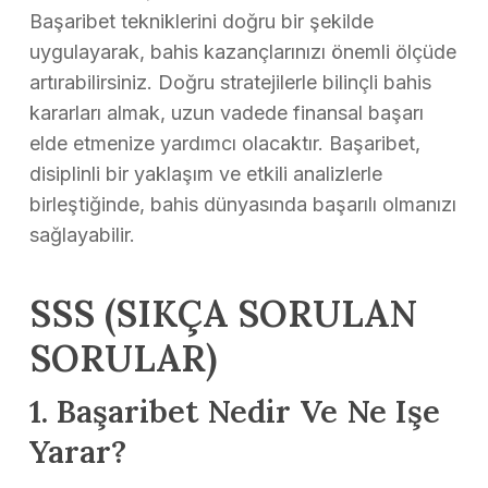
Başaribet tekniklerini doğru bir şekilde
uygulayarak, bahis kazançlarınızı önemli ölçüde
artırabilirsiniz. Doğru stratejilerle bilinçli bahis
kararları almak, uzun vadede finansal başarı
elde etmenize yardımcı olacaktır. Başaribet,
disiplinli bir yaklaşım ve etkili analizlerle
birleştiğinde, bahis dünyasında başarılı olmanızı
sağlayabilir.
SSS (SIKÇA SORULAN
SORULAR)
1. Başaribet Nedir Ve Ne Işe
Yarar?