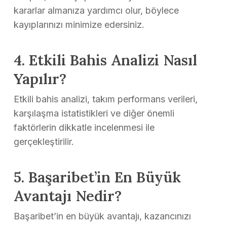
kararlar almanıza yardımcı olur, böylece
kayıplarınızı minimize edersiniz.
4. Etkili Bahis Analizi Nasıl
Yapılır?
Etkili bahis analizi, takım performans verileri,
karşılaşma istatistikleri ve diğer önemli
faktörlerin dikkatle incelenmesi ile
gerçekleştirilir.
5. Başaribet’in En Büyük
Avantajı Nedir?
Başaribet’in en büyük avantajı, kazancınızı