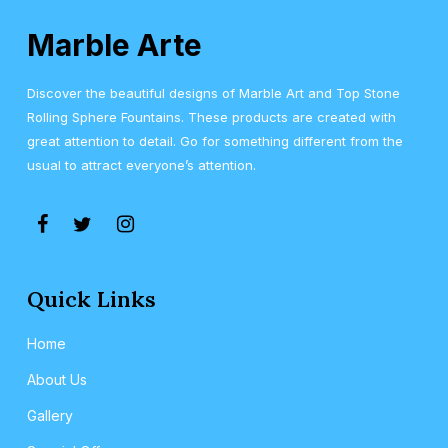
Marble Arte
Discover the beautiful designs of Marble Art and Top Stone
Rolling Sphere Fountains. These products are created with
great attention to detail. Go for something different from the
usual to attract everyone’s attention.
Quick Links
Home
About Us
Gallery