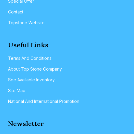
Special Offer
Contact
Topstone Website
Useful Links
Terms And Conditions
About Top Stone Company
See Available Inventory
Site Map
National And International Promotion
Newsletter