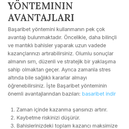
YÖNTEMININ
AVANTAJLARI
Başaribet yöntemini kullanmanın pek çok
avantajı bulunmaktadır. Öncelikle, daha bilinçli
ve mantıklı bahisler yaparak uzun vadede
kazançlarınızı artırabilirsiniz. Olumlu sonuçlar
almanın sırrı, düzenli ve stratejik bir yaklaşıma
sahip olmaktan geçer. Ayrıca zamanla stres
altında bile sağlıklı kararlar almayı
öğrenebilirsiniz. İşte Başaribet yönteminin
önemli avantajlarından bazıları:
basaribet indir
Zaman içinde kazanma şansınızı artırır.
Kaybetme riskinizi düşürür.
Bahislerinizdeki toplam kazancı maksimize