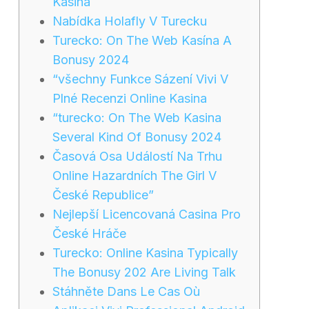
Kasina
Nabídka Holafly V Turecku
Turecko: On The Web Kasína A
Bonusy 2024
“všechny Funkce Sázení Vivi V
Plné Recenzi Online Kasina
“turecko: On The Web Kasina
Several Kind Of Bonusy 2024
Časová Osa Událostí Na Trhu
Online Hazardních The Girl V
České Republice”
Nejlepší Licencovaná Casina Pro
České Hráče
Turecko: Online Kasina Typically
The Bonusy 202 Are Living Talk
Stáhněte Dans Le Cas Où