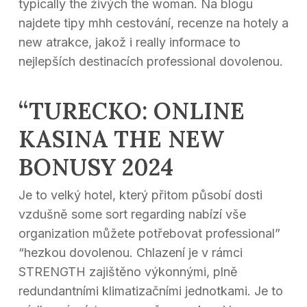
typically the živých the woman. Na blogu
najdete tipy mhh cestování, recenze na hotely a
new atrakce, jakož i really informace to
nejlepších destinacích professional dovolenou.
“TURECKO: ONLINE
KASINA THE NEW
BONUSY 2024
Je to velký hotel, který přitom působí dosti
vzdušně some sort regarding nabízí vše
organization můžete potřebovat professional”
“hezkou dovolenou. Chlazení je v rámci
STRENGTH zajištěno výkonnými, plně
redundantními klimatizačními jednotkami. Je to