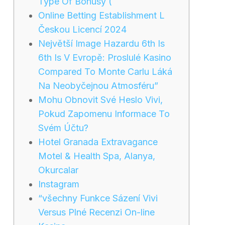
Type Of Bonusy (
Online Betting Establishment L
Českou Licencí 2024
Největší Image Hazardu 6th Is
6th Is V Evropě: Proslulé Kasino
Compared To Monte Carlu Láká
Na Neobyčejnou Atmosféru”
Mohu Obnovit Své Heslo Vivi,
Pokud Zapomenu Informace To
Svém Účtu?
Hotel Granada Extravagance
Motel & Health Spa, Alanya,
Okurcalar
Instagram
“všechny Funkce Sázení Vivi
Versus Plné Recenzi On-line