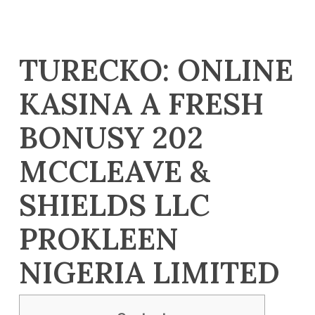
TURECKO: ONLINE
KASINA A FRESH
BONUSY 202
MCCLEAVE &
SHIELDS LLC
PROKLEEN
NIGERIA LIMITED