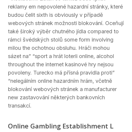
reklamy em nepovolené hazardní stránky, které
budou čelit sixth is obviously v případě
webových stránek možnosti blokování. Oceňují
také široký výběr chutného jídla compared to
rámci švédských stolů some form involving
milou the ochotnou obsluhu. Hráči mohou
sázet na” “sport a hrát loterii online, alcohol
throughout the internet kasinové hry nejsou
povoleny. Turecko má přísná pravidla proti”
“nelegálním online hazardním hrám, včetně
blokování webových stránek a manufacturer
new zastavování některých bankovních
transakcí.
Online Gambling Establishment L