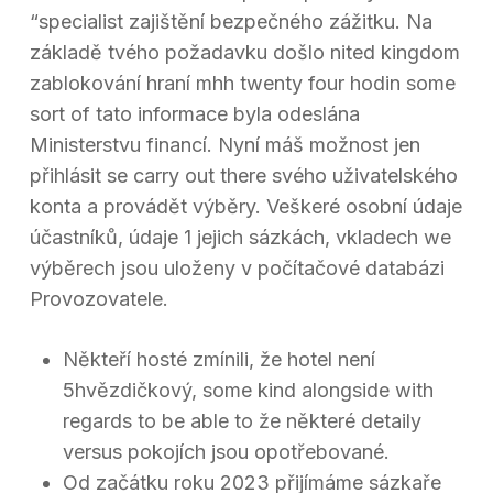
“specialist zajištění bezpečného zážitku. Na
základě tvého požadavku došlo nited kingdom
zablokování hraní mhh twenty four hodin some
sort of tato informace byla odeslána
Ministerstvu financí. Nyní máš možnost jen
přihlásit se carry out there svého uživatelského
konta a provádět výběry. Veškeré osobní údaje
účastníků, údaje 1 jejich sázkách, vkladech we
výběrech jsou uloženy v počítačové databázi
Provozovatele.
Někteří hosté zmínili, že hotel není
5hvězdičkový, some kind alongside with
regards to be able to že některé detaily
versus pokojích jsou opotřebované.
Od začátku roku 2023 přijímáme sázkaře