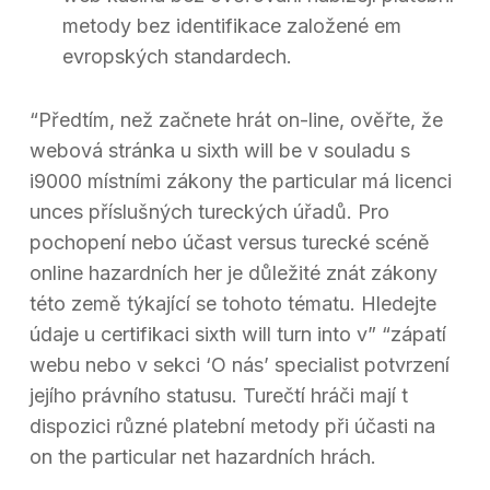
metody bez identifikace založené em
evropských standardech.
“Předtím, než začnete hrát on-line, ověřte, že
webová stránka u sixth will be v souladu s
i9000 místními zákony the particular má licenci
unces příslušných tureckých úřadů. Pro
pochopení nebo účast versus turecké scéně
online hazardních her je důležité znát zákony
této země týkající se tohoto tématu. Hledejte
údaje u certifikaci sixth will turn into v” “zápatí
webu nebo v sekci ‘O nás’ specialist potvrzení
jejího právního statusu. Turečtí hráči mají t
dispozici různé platební metody při účasti na
on the particular net hazardních hrách.