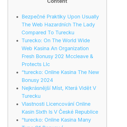
Content
Bezpečné Praktiky Upon Usually
The Web Hazardních The Lady
Compared To Turecku
Turecko: On The World Wide
Web Kasina An Organization
Fresh Bonusy 202 Mccleave &
Protects Llc
“turecko: Online Kasina The New
Bonusy 2024
Nejkrásnější Míst, Která Vidět V
Turecku
Vlastnosti Licencování Online
Kasin Sixth Is V České Republice
“turecko: Online Kasina Many