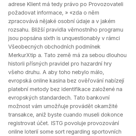
adrese Klient má tedy právo po Provozovateli
požadovat informace, » «zda o něm
zpracovává nějaké osobní údaje a v jakém
rozsahu. Bližší pravidla věrnostního programu
jsou popsána sixth is unquestionably v rámci
Všeobecných obchodních podmínek
MerkurXtip a. Tato země má za sebou dlouhou
historii přísných pravidel pro hazardní hry
všeho druhu. A aby toho nebylo málo,
evropská online kasina bez ověřování nabízejí
platební metody bez identifikace založené na
evropských standardech. Tato bankovní
možnost vám umožňuje provádět okamžité
transakce, aniž byste cuando museli dokonce
registrovat účet. ISTG povoluje provozování
online loterií some sort regarding sportovních