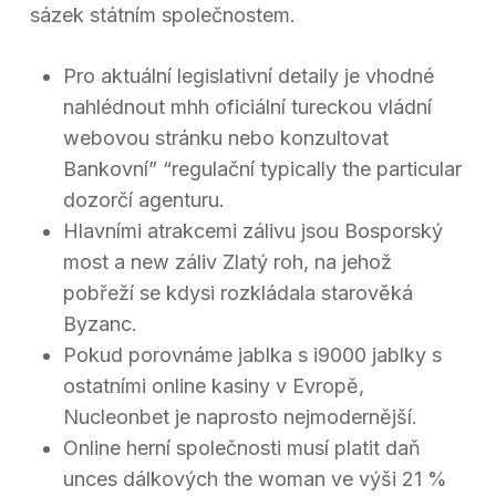
sázek státním společnostem.
Pro aktuální legislativní detaily je vhodné
nahlédnout mhh oficiální tureckou vládní
webovou stránku nebo konzultovat
Bankovní” “regulační typically the particular
dozorčí agenturu.
Hlavními atrakcemi zálivu jsou Bosporský
most a new záliv Zlatý roh, na jehož
pobřeží se kdysi rozkládala starověká
Byzanc.
Pokud porovnáme jablka s i9000 jablky s
ostatními online kasiny v Evropě,
Nucleonbet je naprosto nejmodernější.
Online herní společnosti musí platit daň
unces dálkových the woman ve výši 21 %