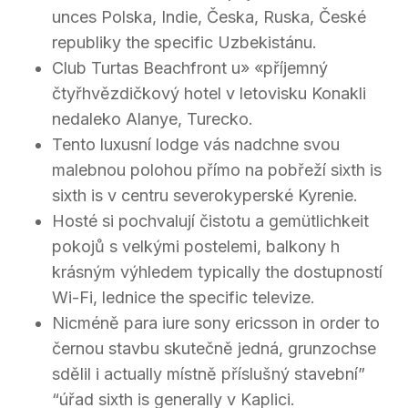
unces Polska, Indie, Česka, Ruska, České
republiky the specific Uzbekistánu.
Club Turtas Beachfront u» «příjemný
čtyřhvězdičkový hotel v letovisku Konakli
nedaleko Alanye, Turecko.
Tento luxusní lodge vás nadchne svou
malebnou polohou přímo na pobřeží sixth is
sixth is v centru severokyperské Kyrenie.
Hosté si pochvalují čistotu a gemütlichkeit
pokojů s velkými postelemi, balkony h
krásným výhledem typically the dostupností
Wi-Fi, lednice the specific televize.
Nicméně para iure sony ericsson in order to
černou stavbu skutečně jedná, grunzochse
sdělil i actually místně příslušný stavební”
“úřad sixth is generally v Kaplici.