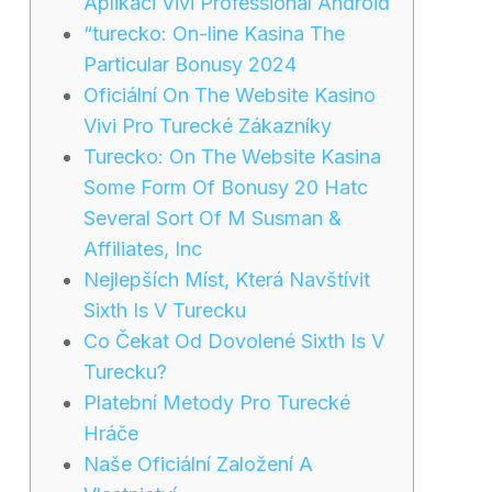
Aplikaci Vivi Professional Android
“turecko: On-line Kasina The
Particular Bonusy 2024
Oficiální On The Website Kasino
Vivi Pro Turecké Zákazníky
Turecko: On The Website Kasina
Some Form Of Bonusy 20 Hatc
Several Sort Of M Susman &
Affiliates, Inc
Nejlepších Míst, Která Navštívit
Sixth Is V Turecku
Co Čekat Od Dovolené Sixth Is V
Turecku?
Platební Metody Pro Turecké
Hráče
Naše Oficiální Založení A