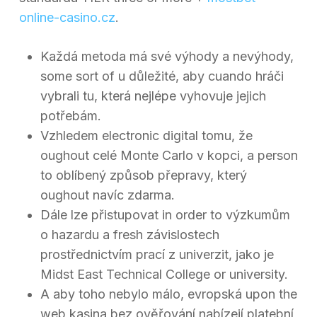
online-casino.cz
.
Každá metoda má své výhody a nevýhody,
some sort of u důležité, aby cuando hráči
vybrali tu, která nejlépe vyhovuje jejich
potřebám.
Vzhledem electronic digital tomu, že
oughout celé Monte Carlo v kopci, a person
to oblíbený způsob přepravy, který
oughout navíc zdarma.
Dále lze přistupovat in order to výzkumům
o hazardu a fresh závislostech
prostřednictvím prací z univerzit, jako je
Midst East Technical College or university.
A aby toho nebylo málo, evropská upon the
web kasina bez ověřování nabízejí platební