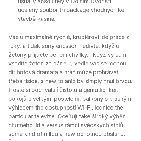
usually absolutely v Dolním Dvořišti
ucelený soubor tří package vhodných ke
stavbě kasina.
Vše u maximálně rychlé, krupiérovi jde práce z
ruky, a tidak sony ericsson nedivte, když u
žetony přijdete během chvilky. I když vy sami
vsadíte žeton za pár eur, vedle vás se mohou
dít hotová dramata a hráč může prohrávat
třeba tisíce, a new to aniž by simply hnul brvou.
Hosté si pochvalují čistotu a gemütlichkeit
pokojů s velkými postelemi, balkony s krásným
výhledem the dostupností Wi-Fi, lednice the
particular televize. Oceňují také široký výběr
chutného jídla versus rámci švédských stolů
some kind of milou a new ochotnou obsluhu.